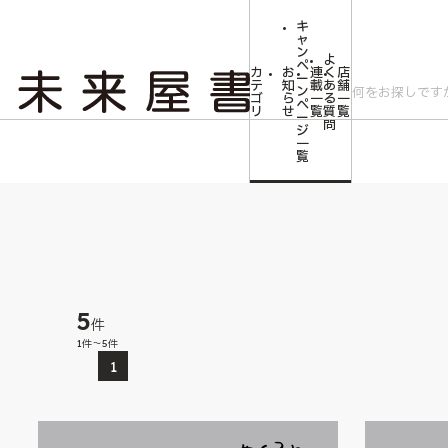
キ
ャ
ン
よ
ペ
カ
お
連
く
店
ー
テ
知
載
あ
舗
ン
ゴ
ら
一
る
一
ペ
リ
せ
覧
質
覧
ー
問
ジ
トップ
特集コラム
作家 連載
めくるとそこには
一
覧
5
件
1件～5件
1