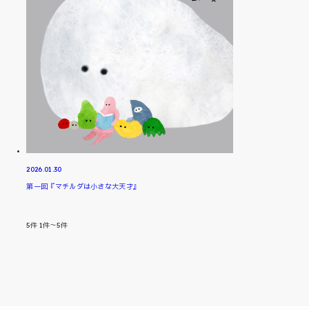
2026.01.30
第一回『マチルダは小さな大天才』
5
件
1件～5件