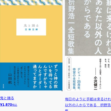
鬼と踊る
毎日のように手紙は来るけれ
¥1,870
以外の人からである 枡野浩
税込
集