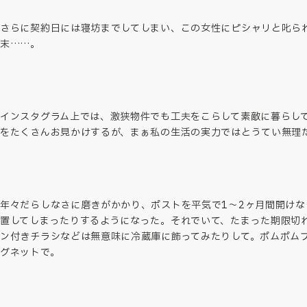
さらに契約日には寝坊までしてしまい、この女性にピシャリと叱ら
末……。
インスタグラム上では、激狭物件でも工夫をこらして素敵に暮らし
をたくさんお見かけするが、まぁ私の生活の実力ではとうてい無理
年々だらしなさに磨きがかかり、ポストを平気で1〜2ヶ月間開けな
置してしまったりするようになった。それでいて、たまった期限切
ン付きチラシなどは無意味に冷蔵庫に飾ってみたりして。ポムポム
グネットで。