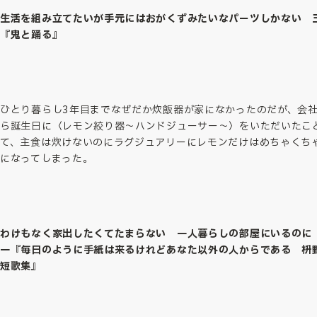
生活を組み立てたいが手元にはおがくずみたいなパーツしかない 
『鬼と踊る』
ひとり暮らし3年目までなぜだか炊飯器が家になかったのだが、会
ら誕生日に〈レモン絞り器〜ハンドジューサー〜〉をいただいたこ
て、主食は炊けないのにラグジュアリーにレモンだけはめちゃくち
になってしまった。
わけもなく家出したくてたまらない 一人暮らしの部屋にいるのに
一『毎日のように手紙は来るけれどあなた以外の人からである 枡
短歌集』