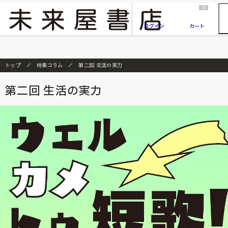
2026/7/23
『ONE PIECE magazine 021 ONE PIECEカード付き同梱版』発売延期のご案内
0
ログイン
カート
トップ
特集コラム
第二回 生活の実力
第二回 生活の実力