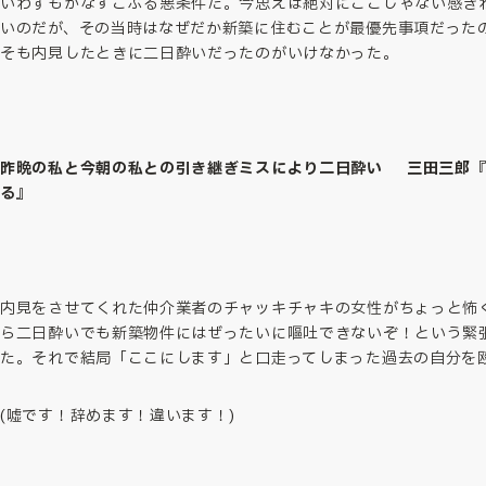
いわずもがなすこぶる悪条件だ。今思えば絶対にここじゃない感き
いのだが、その当時はなぜだか新築に住むことが最優先事項だった
そも内見したときに二日酔いだったのがいけなかった。
昨晩の私と今朝の私との引き継ぎミスにより二日酔い 三田三郎『
る』
内見をさせてくれた仲介業者のチャッキチャキの女性がちょっと怖
ら二日酔いでも新築物件にはぜったいに嘔吐できないぞ！という緊
た。それで結局「ここにします」と口走ってしまった過去の自分を
(嘘です！辞めます！違います！)