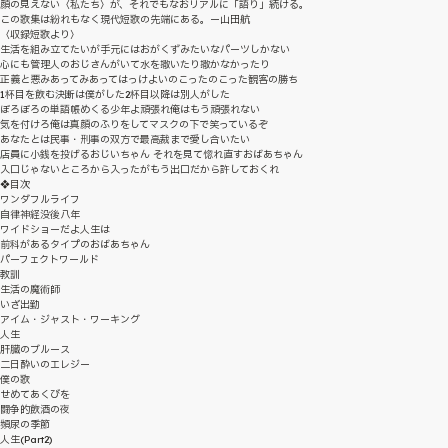
顔の見えない〈私たち〉が、それでもなおリアルに「語り」続ける。
この歌集は紛れもなく現代短歌の先端にある。ー山田航
〈収録短歌より〉
生活を組み立てたいが手元にはおがくずみたいなパーツしかない
心にも管理人のおじさんがいて水を撒いたり撒かなかったり
正義と悪みあってみあってはっけよいのこったのこった観客の勝ち
1杯目を飲む決断は僕がした2杯目以降は別人がした
ぼろぼろの単語帳めくる少年よ頑張れ俺はもう頑張れない
気を付けろ俺は真顔のふりをしてマスクの下で笑っているぞ
あなたとは民事・刑事の双方で最高裁まで愛し合いたい
店員に小銭を投げるおじいちゃん それを見て惚れ直すおばあちゃん
入口じゃないところから入ったがもう出口だから許しておくれ
❖目次
ワンダフルライフ
自律神経没後八年
ワイドショーだよ人生は
前科があるタイプのおばあちゃん
パーフェクトワールド
教訓
生活の魔術師
いざ出勤
アイム・ジャスト・ワーキング
人生
肝臓のブルース
二日酔いのエレジー
僕の歌
せめてあくびを
闘争的飲酒の夜
頻尿の季節
人生(Part2)