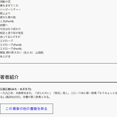
禁断の恋
俺もまぜてくれ
ハッピーシティー
路上より
疲れた男の話
人生(Part3)
故郷へ
今日はもう終わり
蛇足と言う奴が蛇足
待ってるんですが
エピローグ
エピローグ(Part2)
エピローグ(Part3)
解説 顔の見えない〈私たち〉 山田航
あとがき
著者紹介
三田三郎(みた・さぶろう)
一九九〇年、兵庫県生まれ。「ぱんたれい」「西瓜」同人。二〇一八年に第一歌集『もうちょっと
る』(風詠社)刊行。本書が第二歌集となる。
この著者の他の書籍を見る