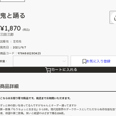
鬼と踊る
¥1,870
(税込)
三田三郎
出版社 ‏ : ‎ 左右社
発売日 ‏ : ‎ 2021/9/7
商品コード：9784865280425
お気に入り登録
数量：
カートに入れる
商品詳細
こちらはお取り寄せ商品です。発送までお時間いただきます。
ずっと神の救いを待ってるんですがちゃんとオーダー通ってますか
第一歌集『もうちょっと生きる』から3年。現代短歌界のダークホースとしてただならぬ存在感を放
者、待望の第二歌集。笑いと絶望のはざまで踊る226首。