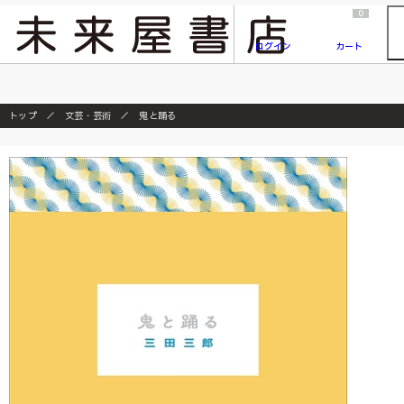
2026/7/23
『ONE PIECE magazine 021 ONE PIECEカード付き同梱版』発売延期のご案内
0
ログイン
カート
トップ
文芸・芸術
鬼と踊る