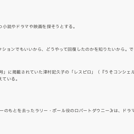
つ小説やドラマや映画を探そうとする。
クションでもいいから、どうやって回復したのかを知りたいから。で
2月号」に掲載されていた津村記久子の「レスピロ」（『うそコンシェ
えている。
のアリーのもとを去ったラリー・ポール役のロバートダウニーJrは、ド