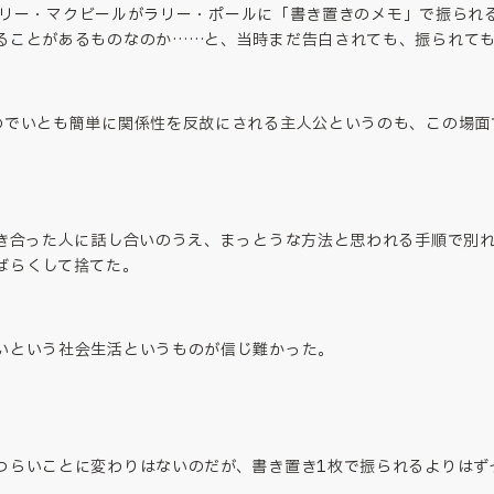
公のアリー・マクビールがラリー・ポールに「書き置きのメモ」で振ら
ることがあるものなのか……と、当時まだ告白されても、振られて
のでいとも簡単に関係性を反故にされる主人公というのも、この場面
付き合った人に話し合いのうえ、まっとうな方法と思われる手順で別
ばらくして捨てた。
いという社会生活というものが信じ難かった。
つらいことに変わりはないのだが、書き置き1枚で振られるよりはず