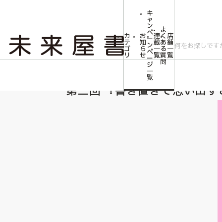
キ
ャ
ン
よ
ペ
カ
お
連
く
店
ー
テ
知
載
あ
舗
ン
ゴ
ら
一
る
一
ペ
リ
せ
覧
質
覧
ー
問
ジ
トップ
特集コラム
第二回 『書き置きで思い出すこと』
一
覧
第二回 『書き置きで思い出す