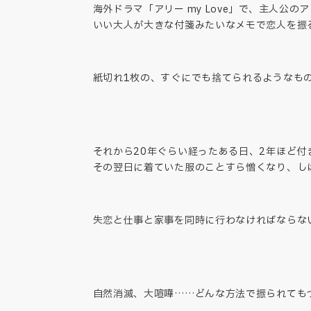
海外ドラマ「アリー my Love」で、主人
いい大人が大きな付箋みたいなメモで恋人を振
紙切れ1枚の、すぐにでも捨てられるようなも
それから20年ぐらい経ったある日、2年ほど
その翌日に着ていた服のことすら憎くなり、し
失恋と仕事と家事を同時に行わなければならな
自然消滅、大喧嘩……どんな方法で振られても