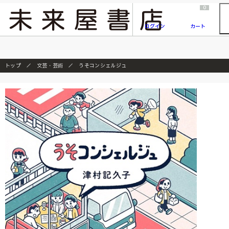
2026/7/23
『ONE PIECE magazine 021 ONE PIECEカード付き同梱版』発売延期のご案内
0
ログイン
カート
トップ
文芸・芸術
うそコンシェルジュ