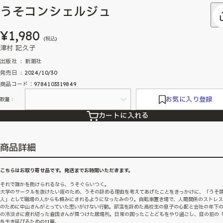
うそコンシェルジュ
¥1,980
(税込)
津村 記久子
出版社 ‏ : ‎ 新潮社
発売日 ‏ : ‎ 2024/10/30
商品コード：9784103319849
お気に入り登録
数量：
カートに入れる
商品詳細
こちらはお取り寄せ品です。発送までお時間いただきます。
それで誰かを助けられるなら、うそぐらいつく。
大学のサークルを抜けたい姪のため、うその辞める理由を考えてあげたことをきっかけに、「うそ
人」として職場の人からも頼みにされるようになったみのり。自転車置き場で、人間関係のストレ
のために中山さんがとっていた思いがけない行動。部活を辞めた高校生の息子の心配と会社の年下
の冷淡さに疲れ切った倉田さんが見つけた居場所。日常の困ったことどもをやり過ごし、目の前の
を生き延びるための11篇。