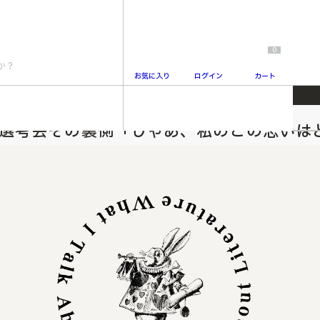
0
お気に入り
ログイン
カート
、私のこの思いはどこに向ければいいのですか」
 選考会その裏側「じゃあ、私のこの思いは
2