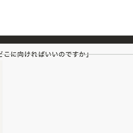
どこに向ければいいのですか」
026/7/23
『ONE PIECE magazine 021 ONE PIECEカード付き同梱版』発売延期のご案内