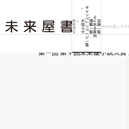
キ
ャ
ン
よ
ペ
カ
お
連
く
店
ー
テ
知
載
あ
舗
ン
ゴ
ら
一
る
一
ペ
リ
せ
覧
質
覧
ー
問
ジ
トップ
特集コラム
第一回 第９回未来屋小説大賞 選考会その裏側「じゃあ
一
覧
第一回 第９回未来屋小説大賞