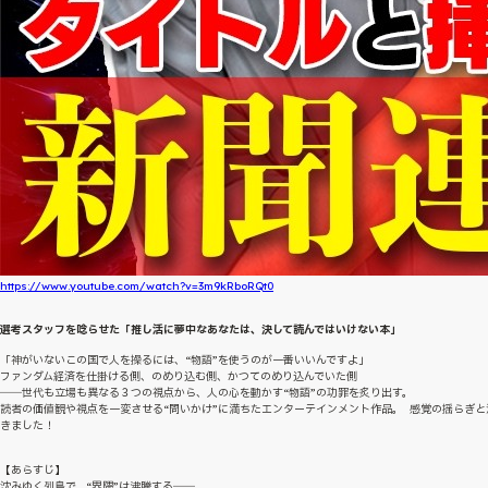
https://www.youtube.com/watch?v=3m9kRboRQt0
選考スタッフを唸らせた「推し活に夢中なあなたは、決して読んではいけない本」
「神がいないこの国で人を操るには、“物語”を使うのが一番いいんですよ」
ファンダム経済を仕掛ける側、のめり込む側、かつてのめり込んでいた側
――世代も立場も異なる３つの視点から、人の心を動かす“物語”の功罪を炙り出す。
読者の価値観や視点を一変させる“問いかけ”に満ちたエンターテインメント作品。 感覚の揺らぎと
きました！
【あらすじ】
沈みゆく列島で、“界隈”は沸騰する――。