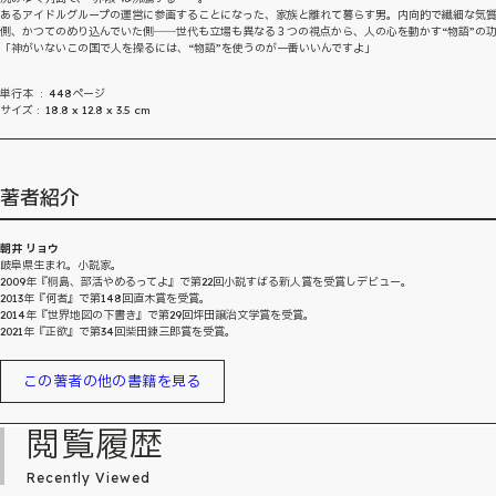
あるアイドルグループの運営に参画することになった、家族と離れて暮らす男。内向的で繊細な気
側、かつてのめり込んでいた側――世代も立場も異なる３つの視点から、人の心を動かす“物語”の
「神がいないこの国で人を操るには、“物語”を使うのが一番いいんですよ」
単行本 ‏ : ‎ 448ページ
サイズ : ‎ 18.8 x 12.8 x 3.5 cm
著者紹介
朝井 リョウ
岐阜県生まれ。小説家。
2009年『桐島、部活やめるってよ』で第22回小説すばる新人賞を受賞しデビュー。
2013年『何者』で第148回直木賞を受賞。
2014年『世界地図の下書き』で第29回坪田譲治文学賞を受賞。
2021年『正欲』で第34回柴田錬三郎賞を受賞。
この著者の他の書籍を見る
閲覧履歴
Recently Viewed