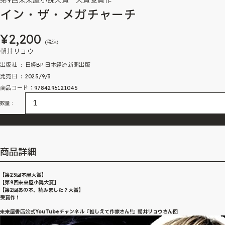
第9回未来屋小説大賞 大賞受賞作
イン・ザ・メガチャーチ
¥2,200
(税込)
朝井リョウ
出版社 ‏ : ‎ 日経BP 日本経済新聞出版
発売日 ‏ : ‎ 2025/9/3
商品コード：9784296121045
数量：
商品詳細
【第23回本屋大賞】
【第9回未来屋小説大賞】
【第2回あの本、読みました？大賞】
受賞作！
未来屋書店公式YouTubeチャンネル『推しえて作家さん!!』朝井リョウさん回