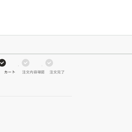
026/7/23
『ONE PIECE magazine 021 ONE PIECEカード付き同梱版』発売延期のご案内
カート
注文内容確認
注文完了