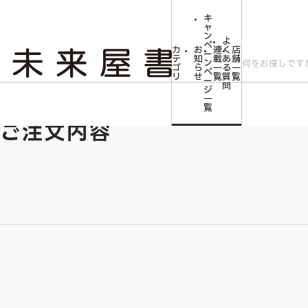
キ
ャ
ン
よ
ペ
カ
お
連
く
店
ー
テ
知
載
あ
舗
ン
ゴ
ら
一
る
一
ペ
リ
せ
覧
質
覧
ー
問
ジ
一
覧
ご注文内容