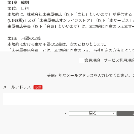
第1章 総則
第1条 目的
本規約は、株式会社未来屋書店（以下「当社」といいます）が提供する
(LINE版)」及び「未来屋書店オンラインストア」（以下「本サービス
来屋書店会員（以下「会員」といいます）は、本規約に同意のうえ本サ
第2条 用語の定義
本規約における主な用語の定義は、次のとおりとします。
「未来屋書店会員」とは、本規約に同意のうえ、当社所定の方法により
未来屋書店会員登録を完了されたお客さまを含みます。
会員規約・サービス利用規
「未来屋書店公式アプリ」とは、当社が提供する公式スマートフォンア
「未来屋書店会員証(LINE版)」とは、当社がLINEヤフー株式会社運営
ビスをいいます。
受信可能なメールアドレスを入力してください。ロ
「未来屋書店オンラインストア」とは、当社が運営するオンラインスト
ます。
メールアドレス
必須
「mibonポイント」とは、会員が本サービスの商品購入その他の行為
スをいいます。
第3条 規約の適用範囲
戻る
本規約は、会員登録および本サービスの利用に関する一切の関係に適用
第4条 規約の変更