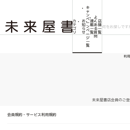
キ
ャ
ン
よ
ペ
カ
お
連
く
店
ー
テ
知
載
あ
舗
ン
ゴ
ら
一
る
一
ペ
リ
せ
覧
質
覧
ー
問
ジ
一
覧
利
未来屋書店会員のご登
会員規約・サービス利用規約