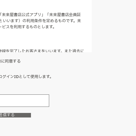
「未来屋書店公式アプリ」「未来屋書店会員証
」といいます）の利用条件を定めるものです。未
ービスを利用するものとします。
登録を完了したお客さまをいいます。また過去に
約に同意する
プリを通じた各種サービスをいいます。
のLINEミニアプリを通じて発行する会員証サー
グインIDとして使用します。
アを通じて商品購入等を行えるサービスをいい
に応じてポイントが付与され・利用できるサービ
送信する
されます。