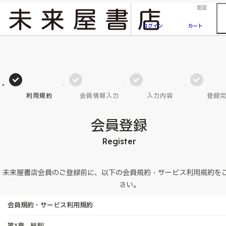
2026/7/23
『ONE PIECE magazine 021 ONE PIECEカード付き同梱版』発売延期のご案内
0
ログイン
カート
利用規約
会員情報入力
入力内容
登録
会員登録
Register
未来屋書店会員のご登録前に、以下の会員規約・サービス利用規約を
さい。
会員規約・サービス利用規約
第1章 総則