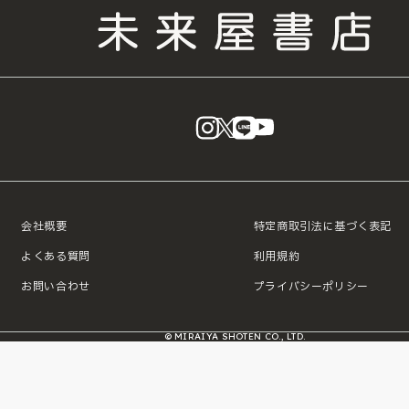
本規約は、会員登録および本サービスの利用に関する一切の関係に適用さ
第4条 規約の変更
当社は、本規約を変更することができるものとします。変更後の規約は、
の方法により会員に通知または公表した時点で効力を生じるものとします
第5条 プライバシーポリシーとの関係
instagram
X
LINE
YouTube
利用者情報は、当社が別途定める「プライバシーポリシー」(
http://www.
hoten.co.jp/privacy/
)に従って適切に取り扱うものとします。
第2章 会員制度に関する規定
第6条 会員登録
会社概要
特定商取引法に基づく表記
1.会員登録は、当社所定の方法に従い、正確かつ最新の情報を入力するこ
よくある質問
利用規約
行うものとします。
2.当社は、次の各号に該当すると判断した場合、会員登録を承認しないこ
お問い合わせ
プライバシーポリシー
ます。
(1) 虚偽の情報を登録した場合
(2) 過去に規約違反により会員資格を取り消されたことがある場合
© MIRAIYA SHOTEN CO., LTD.
(3) その他、当社が不適当と判断した場合
第7条 会員情報の管理
1.会員は、自己の責任において、会員情報および会員ID・パスワードを管