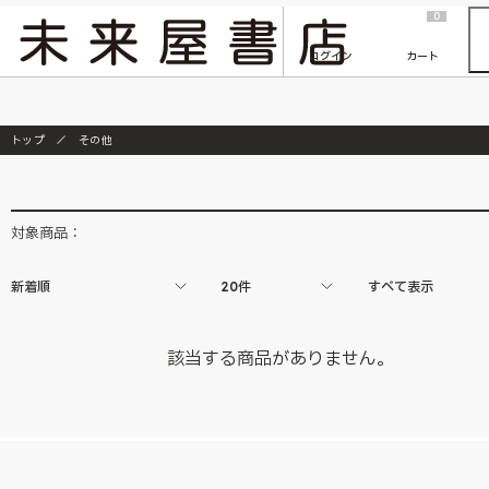
2026/7/23
『ONE PIECE magazine 021 ONE PIECEカード付き同梱版』発売延期のご案内
0
ログイン
カート
トップ
その他
対象商品：
新着順
20件
すべて表示
該当する商品がありません。