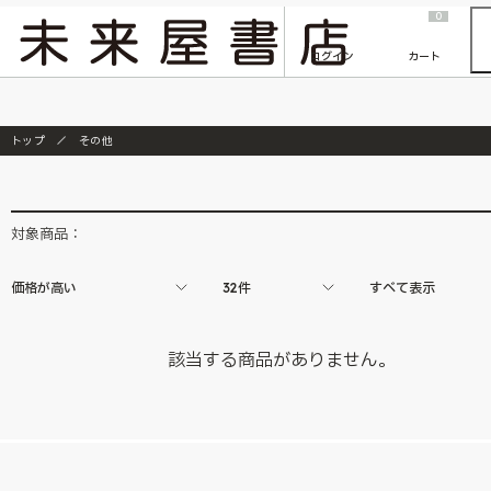
2026/7/23
『ONE PIECE magazine 021 ONE PIECEカード付き同梱版』発売延期のご案内
0
ログイン
カート
トップ
その他
対象商品：
価格が高い
32件
すべて表示
該当する商品がありません。