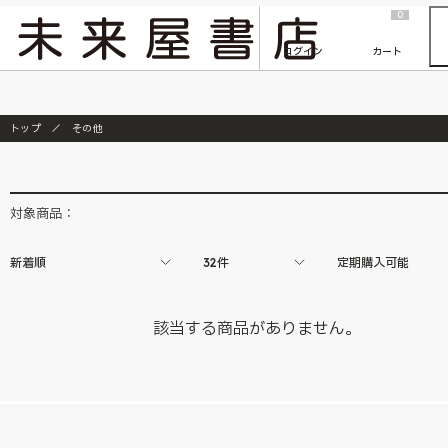
2026/7/23
『ONE PIECE magazine 021 ONE PIECEカード付き同梱版』発売延期のご案内
0
ログイン
カート
トップ
その他
対象商品：
新着順
32件
定期購入可能
該当する商品がありません。