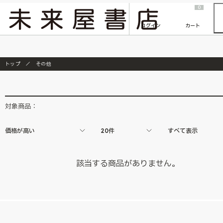
2026/7/23
『ONE PIECE magazine 021 ONE PIECEカード付き同梱版』発売延期のご案内
0
ログイン
カート
トップ
その他
対象商品：
価格が高い
20件
すべて表示
該当する商品がありません。