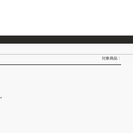
026/7/23
『ONE PIECE magazine 021 ONE PIECEカード付き同梱版』発売延期のご案内
対象商品：
ん。