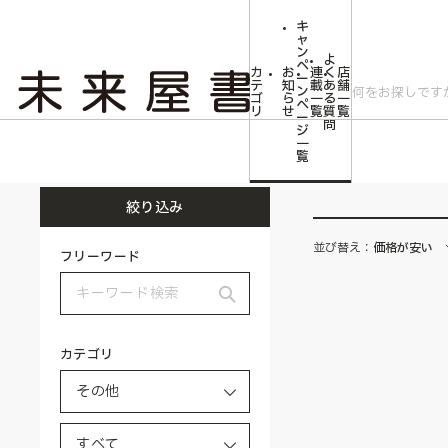
キ
ャ
ン
よ
ペ
カ
お
連
く
店
ー
テ
知
載
あ
舗
ン
ゴ
ら
一
る
一
ペ
リ
せ
覧
質
覧
ー
問
ジ
トップ
その他
一
覧
絞り込み
並び替え：
価格が安い
フリーワード
カテゴリ