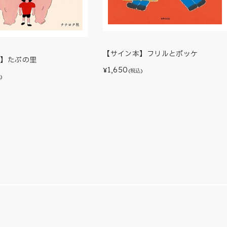
【サイン本】フリルとポッケ
本】たぷの里
1,650
¥
(税込)
)