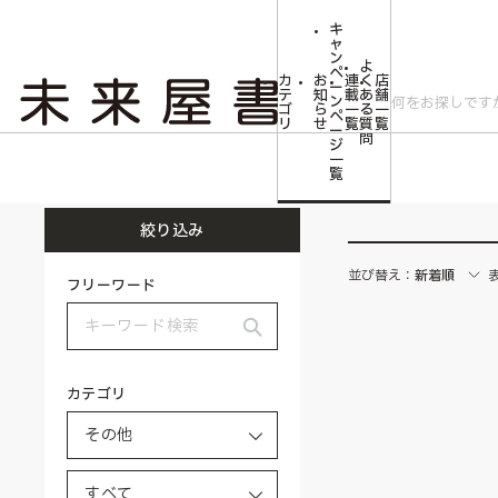
キ
ャ
ン
よ
ペ
カ
お
連
く
店
ー
テ
知
載
あ
舗
ン
ゴ
ら
一
る
一
ペ
リ
せ
覧
質
覧
ー
問
ジ
トップ
その他
一
覧
絞り込み
並び替え：
新着順
フリーワード
カテゴリ