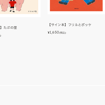
【サイン本】フリルとポッケ
本】たぷの里
1,650
¥
(税込)
)