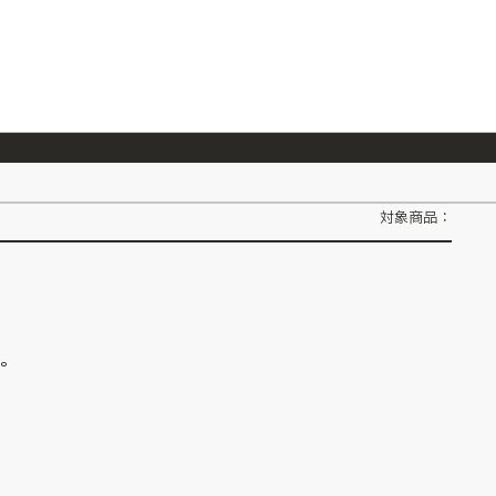
026/7/23
『ONE PIECE magazine 021 ONE PIECEカード付き同梱版』発売延期のご案内
対象商品：
ん。