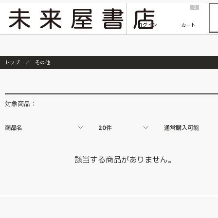
2026/7/23
『ONE PIECE magazine 021 ONE PIECEカード付き同梱版』発売延期のご案内
0
ログイン
カート
トップ
その他
対象商品：
商品名
20件
通常購入可能
該当する商品がありません。