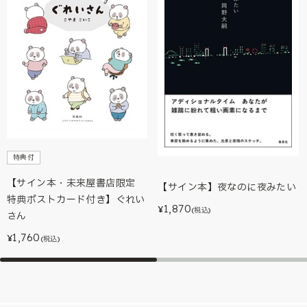
特典付
【サイン本・未来屋書店限定
【サイン本】夜なのに夜みたい
特典ポストカード付き】ぐれい
1,870
¥
(税込)
さん
1,760
¥
(税込)