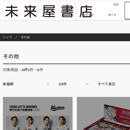
2026/7/23
『ONE PIECE magazine 021 ONE PIECEカード付き同梱版』発売延期のご案内
0
ログイン
カート
トップ
その他
その他
6
件
対象商品：
1件～6件
新着順
20件
すべて表示