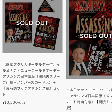
SOLD OUT
SOLD OU
【限定アクリルキーホルダー付】イ
ルミナティニューワールドオーダー
アサシンズ日本語版（関暁夫スリー
ブ仕様＋メンバーズカード入）＋
『裏解説ブックアサシンズ編』セッ
イルミナティ ニューワール
ト
ーアサシンズ日本語版（メ
カード特典付き）【関暁夫
10,500
¥
(税込)
版】