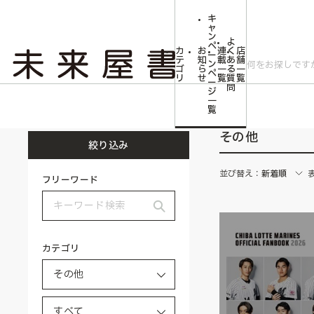
キ
ャ
ン
よ
ペ
カ
お
連
く
店
ー
テ
知
載
あ
舗
ン
ゴ
ら
一
る
一
ペ
リ
せ
覧
質
覧
ー
問
ジ
トップ
その他
一
覧
その他
絞り込み
並び替え：
新着順
フリーワード
カテゴリ