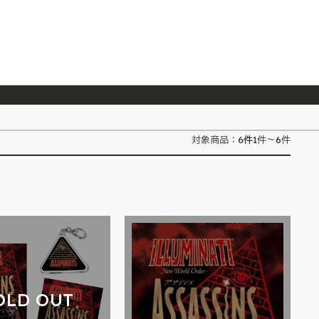
026/7/23
『ONE PIECE magazine 021 ONE PIECEカード付き同梱版』発売延期のご案内
6
件
対象商品：
1件～6件
OLD OUT