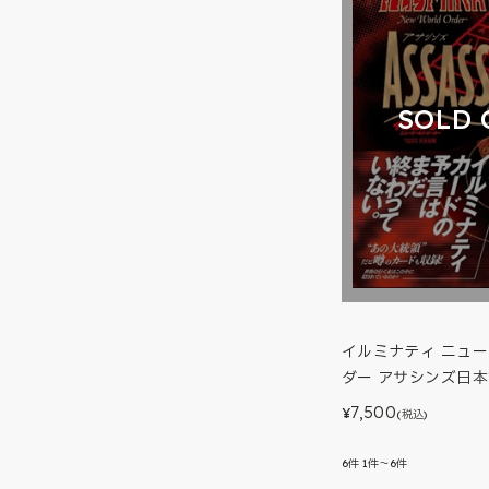
SOLD 
イルミナティ ニュ
ダー アサシンズ日
7,500
¥
(税込)
6
件
1件～6件