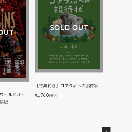
SOLD OUT
OUT
【特典付き】コアラ沼への招待状
1,760
ーワールドオー
¥
(税込)
本語版
1