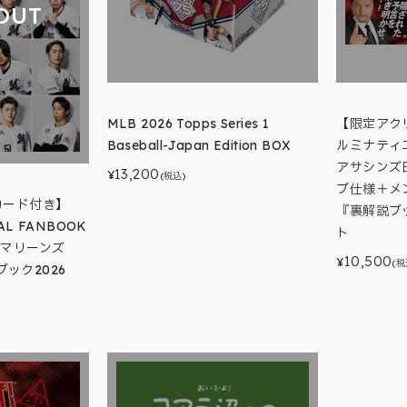
OUT
【限定アク
MLB 2026 Topps Series 1
ルミナティ
Baseball-Japan Edition BOX
アサシンズ
13,200
¥
(税込)
ブ仕様＋メ
カード付き】
『裏解説ブ
AL FANBOOK
ト
テマリーンズ
10,500
¥
(税
ック2026