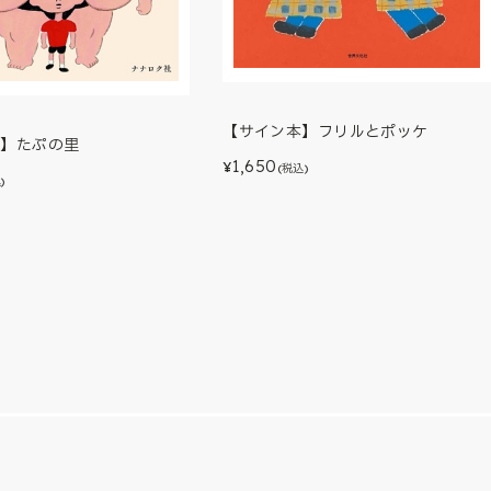
【サイン本】フリルとポッケ
本】たぷの里
1,650
¥
(税込)
)