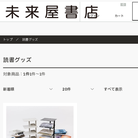
2026/7/23
『ONE PIECE magazine 021 ONE PIECEカード付き同梱版』発売延期のご案内
0
ログイン
カート
トップ
読書グッズ
読書グッズ
1
件
対象商品：
1件～1件
新着順
20件
すべて表示