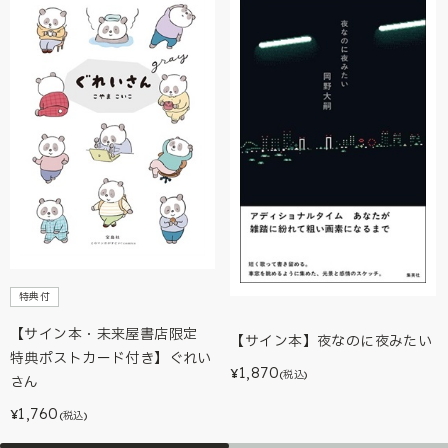
特典付
【サイン本・未来屋書店限定
【サイン本】夜なのに夜みたい
特典ポストカード付き】ぐれい
1,870
¥
(税込)
さん
1,760
¥
(税込)