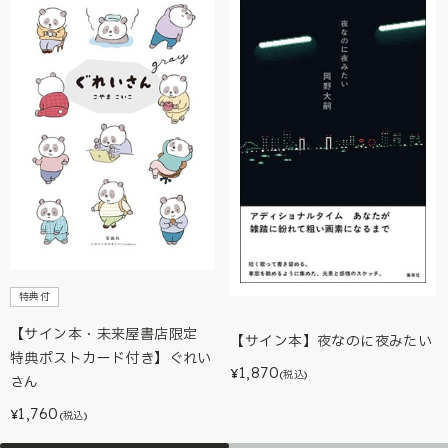
特典付
【サイン本・未来屋書店限定
【サイン本】夜なのに夜みたい
特典ポストカード付き】ぐれい
1,870
¥
(税込)
さん
1,760
¥
(税込)