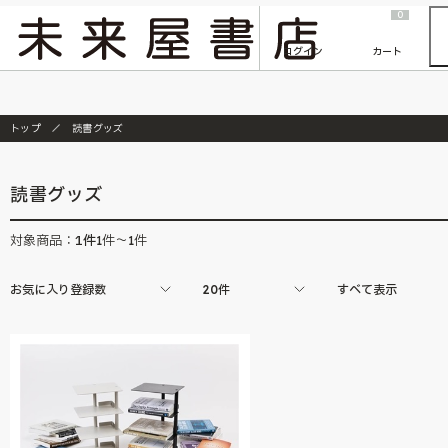
2026/7/23
『ONE PIECE magazine 021 ONE PIECEカード付き同梱版』発売延期のご案内
0
ログイン
カート
トップ
読書グッズ
読書グッズ
1
件
対象商品：
1件～1件
お気に入り登録数
20件
すべて表示