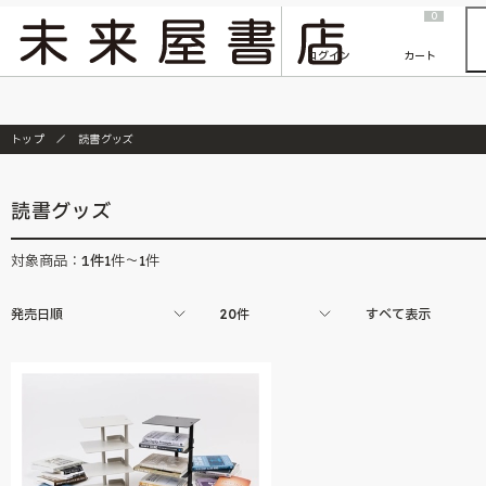
2026/7/23
『ONE PIECE magazine 021 ONE PIECEカード付き同梱版』発売延期のご案内
0
ログイン
カート
トップ
読書グッズ
読書グッズ
1
件
対象商品：
1件～1件
発売日順
20件
すべて表示