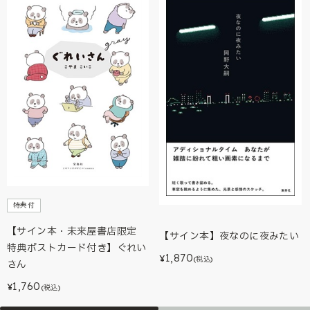
特典付
【サイン本・未来屋書店限定
【サイン本】夜なのに夜みたい
特典ポストカード付き】ぐれい
1,870
¥
(税込)
さん
1,760
¥
(税込)