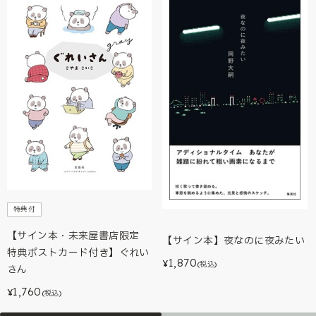
特典付
【サイン本・未来屋書店限定
【サイン本】夜なのに夜みたい
特典ポストカード付き】ぐれい
1,870
¥
(税込)
さん
1,760
¥
(税込)