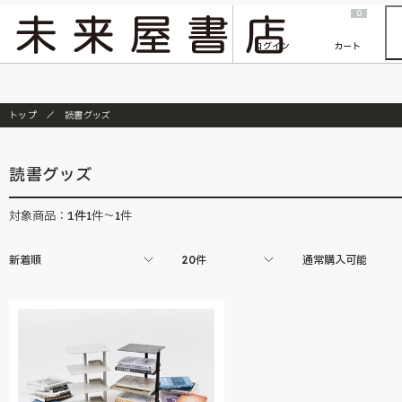
2026/7/23
『ONE PIECE magazine 021 ONE PIECEカード付き同梱版』発売延期のご案内
0
ログイン
カート
トップ
読書グッズ
読書グッズ
1
件
対象商品：
1件～1件
新着順
20件
通常購入可能