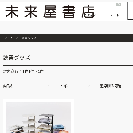
2026/7/23
『ONE PIECE magazine 021 ONE PIECEカード付き同梱版』発売延期のご案内
0
ログイン
カート
トップ
読書グッズ
読書グッズ
1
件
対象商品：
1件～1件
商品名
20件
通常購入可能