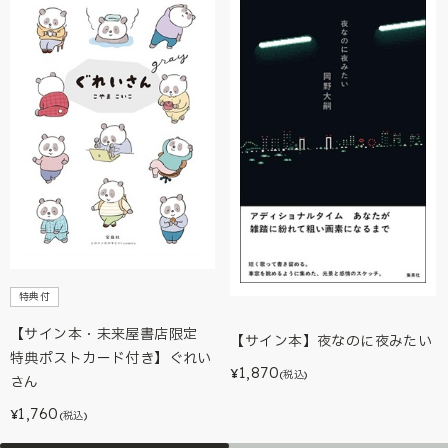
特典付
【サイン本・未来屋書店限定
【サイン本】夜なのに夜みたい
特典ポストカード付き】ぐれい
1,870
¥
(税込)
さん
1,760
¥
(税込)