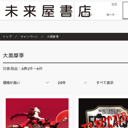
2026/7/23
『ONE PIECE magazine 021 ONE PIECEカード付き同梱版』発売延期のご案内
0
ログイン
カート
トップ
キャンペーン
大黒摩季
大黒摩季
6
件
対象商品：
1件～6件
価格が高い
20件
すべて表示