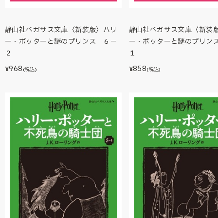
静山社ペガサス文庫〈新装版〉ハリ
静山社ペガサス文庫〈新装
ー・ポッターと謎のプリンス ６－
ー・ポッターと謎のプリン
２
１
968
858
¥
¥
(税込)
(税込)