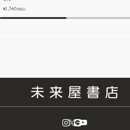
1,760
¥
(税込)
instagram
X
LINE
YouTube