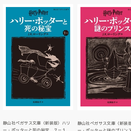
静山社ペガサス文庫〈新装版〉ハリ
静山社ペガサス文庫〈新装
ー・ポッターと死の秘宝 ７－１
ー・ポッターと謎のプリン