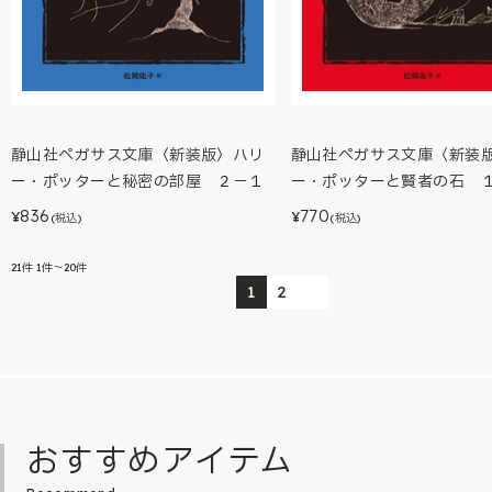
静山社ペガサス文庫〈新装版〉ハリ
静山社ペガサス文庫〈新装
ー・ポッターと秘密の部屋 ２－１
ー・ポッターと賢者の石 
836
770
¥
¥
(税込)
(税込)
21
件
1件～20件
1
2
おすすめアイテム