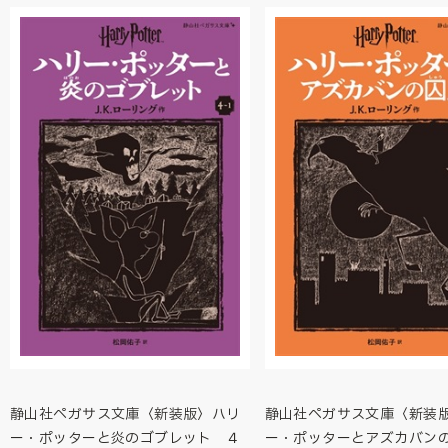
静山社ペガサス文庫〈新装版〉ハリ
静山社ペガサス文庫〈新装
ー・ポッターと炎のゴブレット ４
ー・ポッターとアズカバ