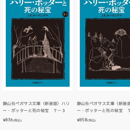
静山社ペガサス文庫〈新装版〉ハリ
静山社ペガサス文庫〈新装
ー・ポッターと死の秘宝 ７－３
ー・ポッターと死の秘宝 
836
858
¥
¥
(税込)
(税込)