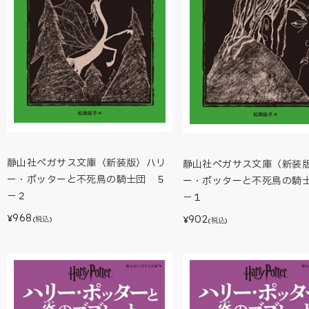
静山社ペガサス文庫〈新装版〉ハリ
静山社ペガサス文庫〈新装
ー・ポッターと不死鳥の騎士団 ５
ー・ポッターと不死鳥の騎
－２
－１
968
902
¥
¥
(税込)
(税込)