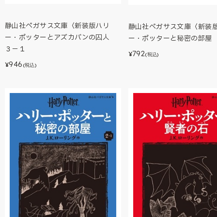
静山社ペガサス文庫〈新装版ハリ
静山社ペガサス文庫〈新装
ー・ポッターとアズカバンの囚人
ー・ポッターと秘密の部屋
３－１
792
¥
(税込)
946
¥
(税込)