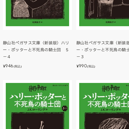
静山社ペガサス文庫〈新装版〉ハリ
静山社ペガサス文庫〈新装
ー・ポッターと不死鳥の騎士団 ５
ー・ポッターと不死鳥の騎
－４
－３
946
990
¥
¥
(税込)
(税込)