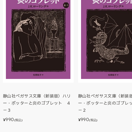
静山社ペガサス文庫〈新装版〉ハリ
静山社ペガサス文庫〈新装
ー・ポッターと炎のゴブレット ４
ー・ポッターと炎のゴブレ
－３
－２
990
990
¥
¥
(税込)
(税込)