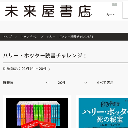
2026/7/23
『ONE PIECE magazine 021 ONE PIECEカード付き同梱版』発売延期のご案内
0
ログイン
カート
トップ
キャンペーン
ハリー・ポッター読書チャレンジ！
ハリー・ポッター読書チャレンジ！
21
件
対象商品：
1件～20件
新着順
20件
すべて表示