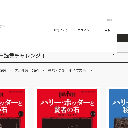
0
お気に入り
ログイン
カート
2
ー読書チャレンジ！
録数
表示件数：
20件
通常・定期：
すべて表示