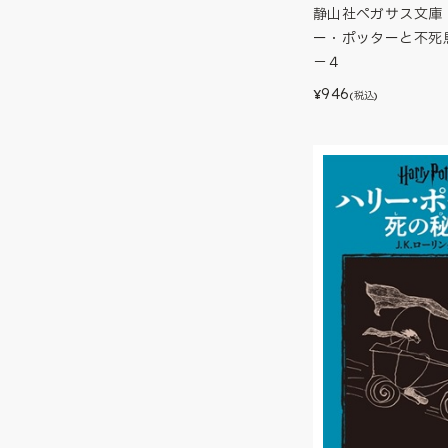
静山社ペガサス文庫
ー・ポッターと不死
－４
946
¥
(税込)