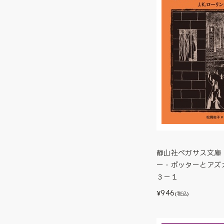
静山社ペガサス文庫
ー・ポッターとア
３－１
946
¥
(税込)