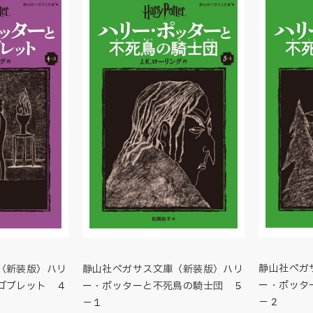
静山社ペガ
〈新装版〉ハリ
静山社ペガサス文庫〈新装版〉ハリ
ー・ポッタ
ゴブレット ４
ー・ポッターと不死鳥の騎士団 ５
－２
－１