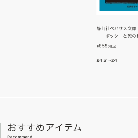
静山社ペガサス文庫
ー・ポッターと死の
858
¥
(税込)
21
件
1件～20件
おすすめアイテム
Recommend