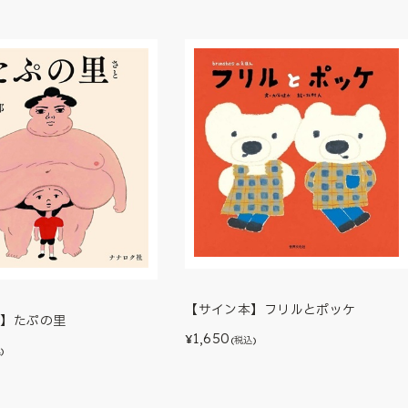
【サイン本】フリルとポッケ
本】たぷの里
1,650
¥
(税込)
)