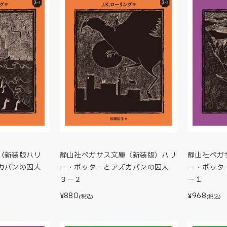
〈新装版ハリ
静山社ペガサス文庫〈新装版〉ハリ
静山社ペガ
ズカバンの囚人
ー・ポッターとアズカバンの囚人
ー・ポッタ
３－２
－１
880
968
¥
¥
(税込)
(税込)