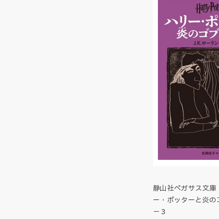
静山社ペガサス文庫
ー・ポッターと炎の
－３