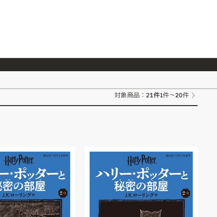
026/7/23
『ONE PIECE magazine 021 ONE PIECEカード付き同梱版』発売延期のご案内
21
件
対象商品：
1件～20件