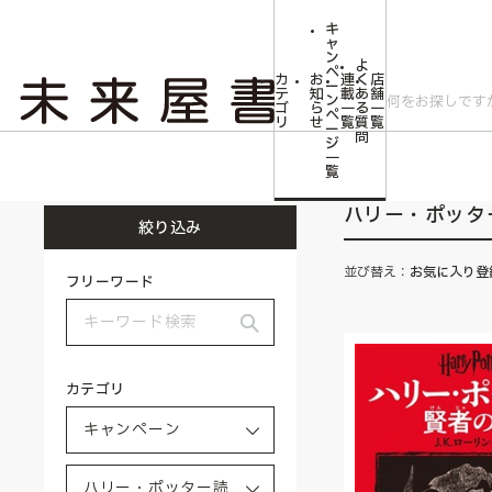
キ
ャ
ン
よ
ペ
カ
お
連
く
店
ー
テ
知
載
あ
舗
ン
ゴ
ら
一
る
一
ペ
リ
せ
覧
質
覧
ー
問
ジ
トップ
キャンペーン
ハリー・ポッター読書チャレンジ！
一
覧
ハリー・ポッタ
絞り込み
並び替え：
お気に入り登
フリーワード
カテゴリ