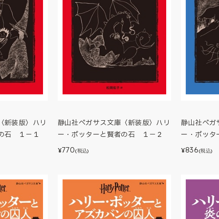
〈新装版〉ハリ
静山社ペガサス文庫〈新装版〉ハリ
静山社ペガ
の石 １－１
ー・ポッターと賢者の石 １－２
ー・ポッタ
770
836
¥
¥
(税込)
(税込)