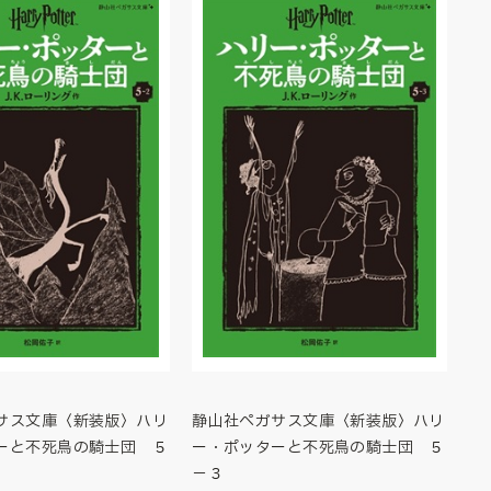
サス文庫〈新装版〉ハリ
静山社ペガサス文庫〈新装版〉ハリ
ーと不死鳥の騎士団 ５
ー・ポッターと不死鳥の騎士団 ５
－３