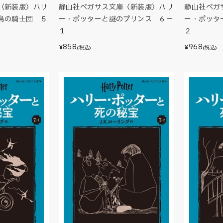
〈新装版〉ハリ
静山社ペガサス文庫〈新装版〉ハリ
静山社ペガ
鳥の騎士団 ５
ー・ポッターと謎のプリンス ６－
ー・ポッタ
１
２
858
968
¥
¥
(税込)
(税込)