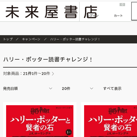
2026/7/23
『ONE PIECE magazine 021 ONE PIECEカード付き同梱版』発売延期のご案内
0
ログイン
カート
トップ
キャンペーン
ハリー・ポッター読書チャレンジ！
ハリー・ポッター読書チャレンジ！
21
件
対象商品：
1件～20件
発売日順
20件
すべて表示