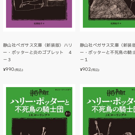
静山社ペガサス文庫〈新装版〉ハリ
静山社ペガサス文庫〈新装
ー・ポッターと炎のゴブレット ４
ー・ポッターと不死鳥の騎
－３
－１
990
902
¥
¥
(税込)
(税込)