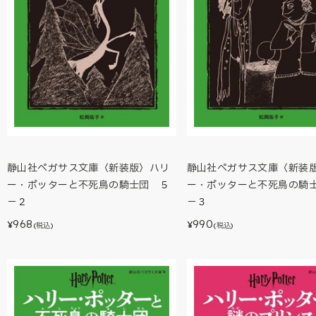
静山社ペガサス文庫〈新装版〉ハリ
静山社ペガサス文庫〈新装
ー・ポッターと不死鳥の騎士団 ５
ー・ポッターと不死鳥の騎
－２
－３
968
990
¥
¥
(税込)
(税込)