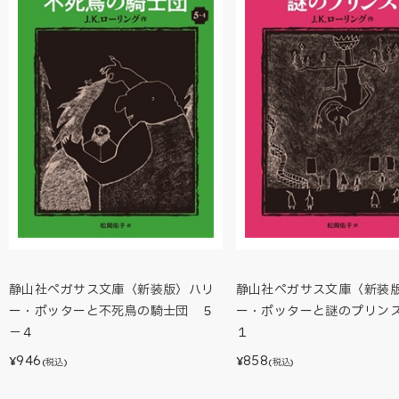
静山社ペガサス文庫〈新装版〉ハリ
静山社ペガサス文庫〈新装
ー・ポッターと不死鳥の騎士団 ５
ー・ポッターと謎のプリン
－４
１
946
858
¥
¥
(税込)
(税込)