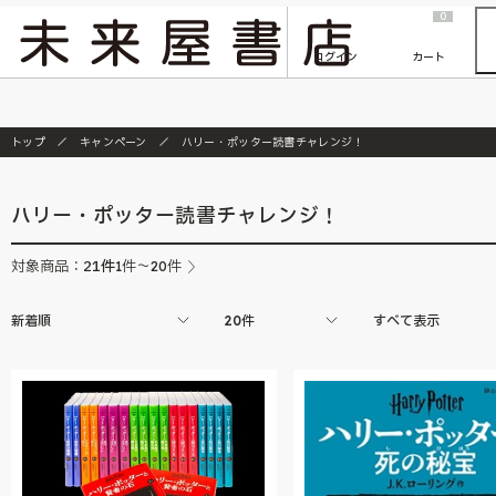
2026/7/23
『ONE PIECE magazine 021 ONE PIECEカード付き同梱版』発売延期のご案内
0
ログイン
カート
トップ
キャンペーン
ハリー・ポッター読書チャレンジ！
ハリー・ポッター読書チャレンジ！
21
件
対象商品：
1件～20件
新着順
20件
すべて表示