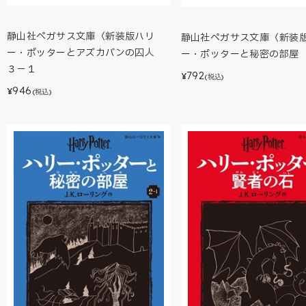
静山社ペガサス文庫〈新装版ハリ
静山社ペガサス文庫〈新装
ー・ポッターとアズカバンの囚人
ー・ポッターと秘密の部屋
３－１
792
¥
(税込)
946
¥
(税込)