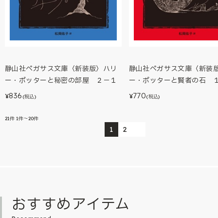
静山社ペガサス文庫〈新装版〉ハリ
静山社ペガサス文庫〈新装
ー・ポッターと秘密の部屋 ２－１
ー・ポッターと賢者の石 
836
770
¥
¥
(税込)
(税込)
21
件
1件～20件
1
2
おすすめアイテム