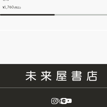
1,760
¥
(税込)
instagram
X
LINE
YouTube