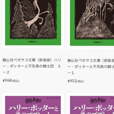
静山社ペガサス文庫〈新装版〉ハリ
静山社ペガサス文庫〈新装
ー・ポッターと不死鳥の騎士団 ５
ー・ポッターと不死鳥の騎
－２
－１
968
902
¥
¥
(税込)
(税込)