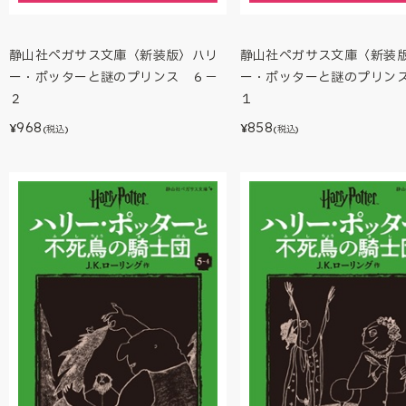
静山社ペガサス文庫〈新装版〉ハリ
静山社ペガサス文庫〈新装
ー・ポッターと謎のプリンス ６－
ー・ポッターと謎のプリン
２
１
968
858
¥
¥
(税込)
(税込)