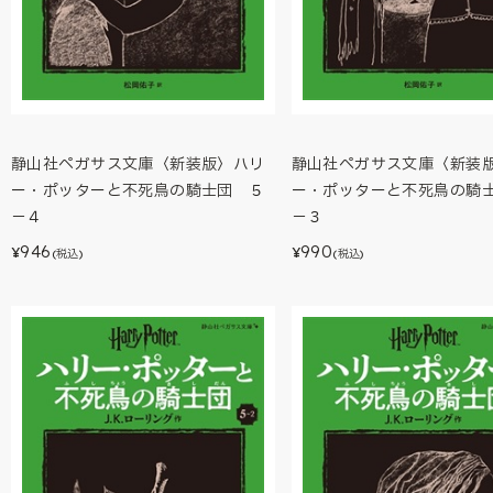
静山社ペガサス文庫〈新装版〉ハリ
静山社ペガサス文庫〈新装
ー・ポッターと不死鳥の騎士団 ５
ー・ポッターと不死鳥の騎
－４
－３
946
990
¥
¥
(税込)
(税込)