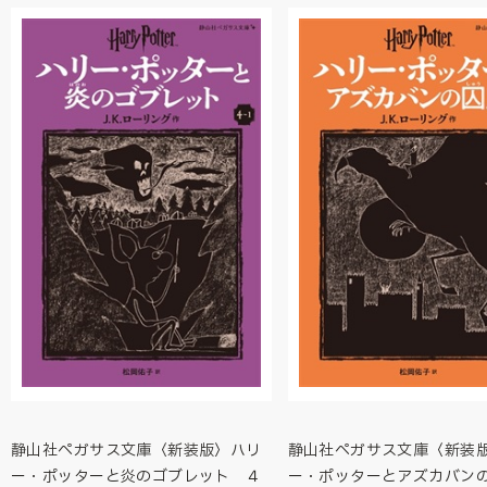
静山社ペガサス文庫〈新装版〉ハリ
静山社ペガサス文庫〈新装
ー・ポッターと炎のゴブレット ４
ー・ポッターとアズカバ