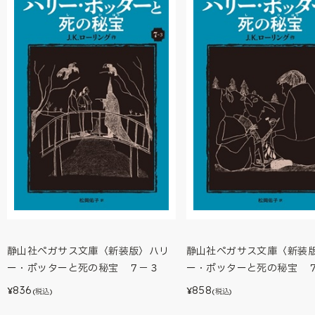
静山社ペガサス文庫〈新装版〉ハリ
静山社ペガサス文庫〈新装
ー・ポッターと死の秘宝 ７－３
ー・ポッターと死の秘宝 
836
858
¥
¥
(税込)
(税込)