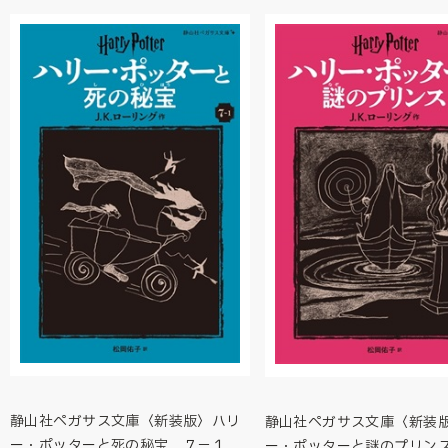
静山社ペガサス文庫〈新装版〉ハリ
静山社ペガサス文庫〈新装
ー・ポッターと死の秘宝 ７－１
ー・ポッターと謎のプリン