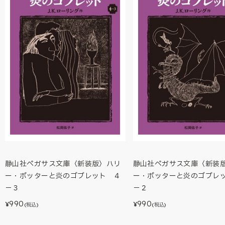
静山社ペガサス文庫〈新装版〉ハリ
静山社ペガサス文庫〈新装
ー・ポッターと炎のゴブレット ４
ー・ポッターと炎のゴブレ
－３
－２
990
990
¥
¥
(税込)
(税込)