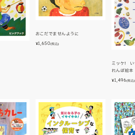
おこだでませんように
1,650
¥
(税込)
ミッケ! 
れんぼ絵本
1,496
¥
(税込)