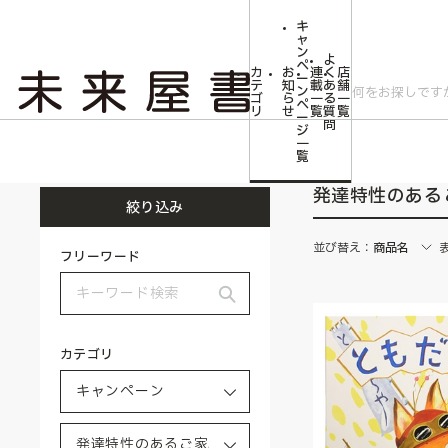
キ
ャ
ン
よ
ペ
カ
お
連
く
店
ー
テ
知
載
あ
舗
ン
ゴ
ら
一
る
一
ペ
リ
せ
覧
質
覧
ー
問
ジ
トップ
キャンペーン
発達特性のあるご家庭向けの絵本
一
覧
発達特性のある
絞り込み
並び替え：
商品名
フリーワード
カテゴリ