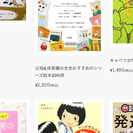
キャベツが
父母&保育園の先生おすすめのシリ
1,430
¥
(税込)
ーズ絵本200冊
2,200
¥
(税込)