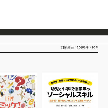
026/7/23
『ONE PIECE magazine 021 ONE PIECEカード付き同梱版』発売延期のご案内
20
件
対象商品：
1件～20件