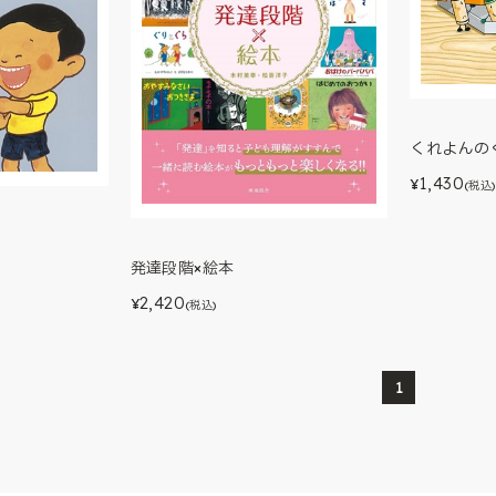
くれよんの
1,430
¥
(税込)
発達段階×絵本
2,420
¥
(税込)
1