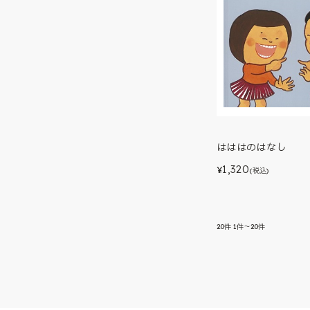
はははのはなし
1,320
¥
(税込)
20
件
1件～20件