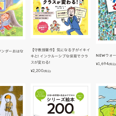
【守教授著作】気になる子がイキイ
ワンダーおはな
NEWウォ
キと! インクルーシブな保育でクラ
スが変わる!
1,694
¥
(税込)
2,200
¥
(税込)