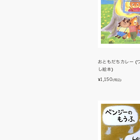
おともだちカレー (
し絵本)
1,150
¥
(税込)