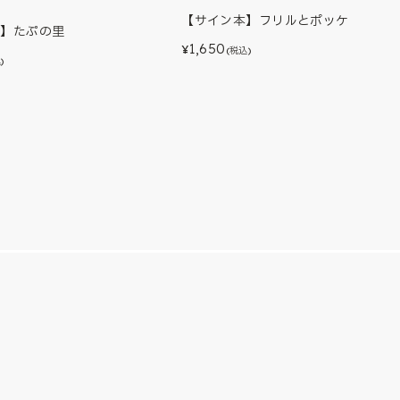
【サイン本】フリルとポッケ
本】たぷの里
1,650
¥
(税込)
)