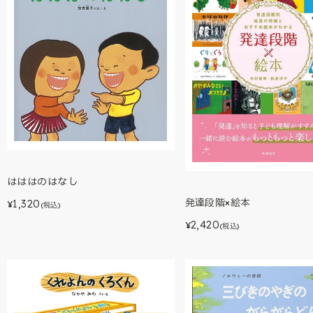
はははのはなし
発達段階×絵本
1,320
¥
(税込)
2,420
¥
(税込)