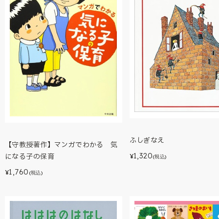
ふしぎなえ
【守教授著作】マンガでわかる 気
1,320
になる子の保育
¥
(税込)
1,760
¥
(税込)