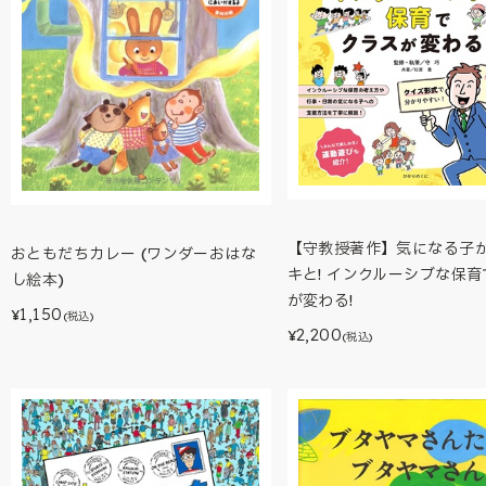
【守教授著作】気になる子
おともだちカレー (ワンダーおはな
キと! インクルーシブな保
し絵本)
が変わる!
1,150
¥
(税込)
2,200
¥
(税込)