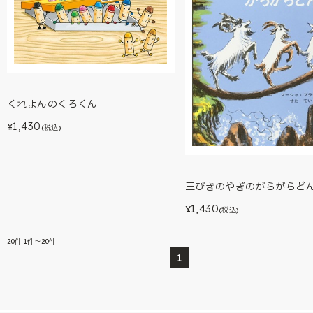
くれよんのくろくん
1,430
¥
(税込)
三びきのやぎのがらがらど
1,430
¥
(税込)
20
件
1件～20件
1