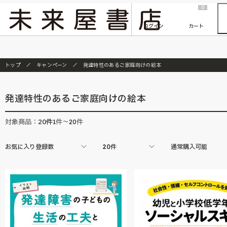
2026/7/23
『ONE PIECE magazine 021 ONE PIECEカード付き同梱版』発売延期のご案内
0
ログイン
カート
トップ
キャンペーン
発達特性のあるご家庭向けの絵本
発達特性のあるご家庭向けの絵本
20
件
対象商品：
1件～20件
お気に入り登録数
20件
通常購入可能