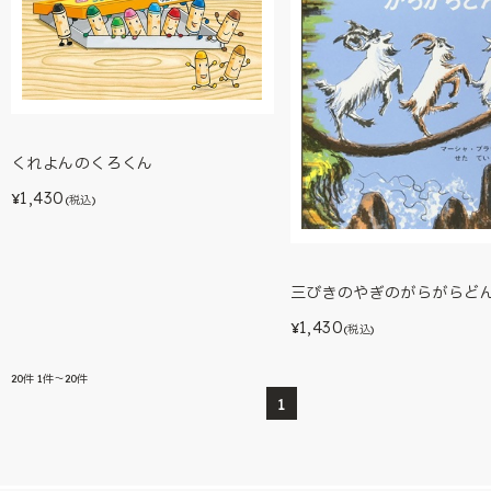
くれよんのくろくん
1,430
¥
(税込)
三びきのやぎのがらがらど
1,430
¥
(税込)
20
件
1件～20件
1