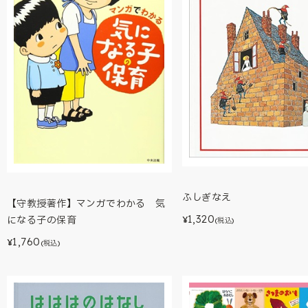
ふしぎなえ
【守教授著作】マンガでわかる 気
1,320
になる子の保育
¥
(税込)
1,760
¥
(税込)