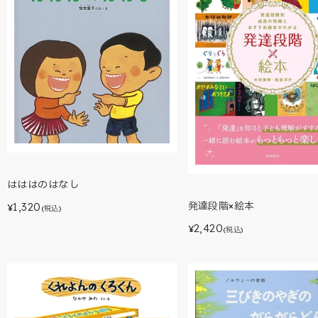
はははのはなし
発達段階×絵本
1,320
¥
(税込)
2,420
¥
(税込)