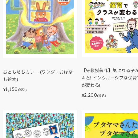
【守教授著作】気になる子
おともだちカレー (ワンダーおはな
キと! インクルーシブな保
し絵本)
が変わる!
1,150
¥
(税込)
2,200
¥
(税込)