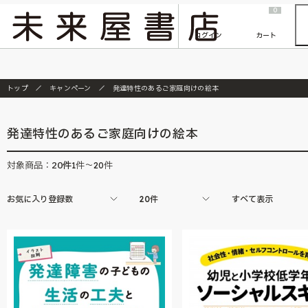
2026/7/23
『ONE PIECE magazine 021 ONE PIECEカード付き同梱版』発売延期のご案内
0
ログイン
カート
トップ
キャンペーン
発達特性のあるご家庭向けの絵本
発達特性のあるご家庭向けの絵本
20
件
対象商品：
1件～20件
お気に入り登録数
20件
すべて表示