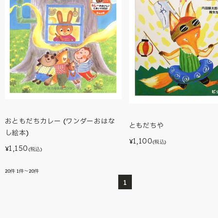
おともだちカレー (ワンダーおはな
ともだちや
し絵本)
1,100
¥
(税込)
1,150
¥
(税込)
20
件
1件～20件
1