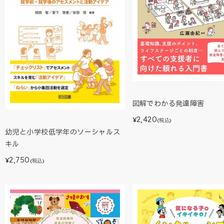
図解でわかる発達障害
2,420
¥
(税込)
幼児と小学校低学年のソーシャルス
キル
2,750
¥
(税込)