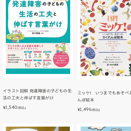
イラスト図解 発達障害の子どもの生
ミッケ! いつまでもあそべ
活の工夫と伸ばす言葉がけ
んぼ絵本
1,540
¥
(税込)
1,496
¥
(税込)