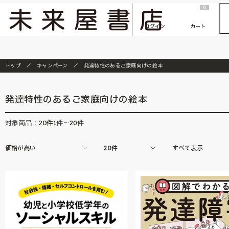
2026/7/23
『ONE PIECE magazine 021 ONE PIECEカード付き同梱版』発売延期のご案内
0
ログイン
カート
トップ
キャンペーン
発達特性のあるご家庭向けの絵本
発達特性のあるご家庭向けの絵本
20
件
対象商品：
1件～20件
価格が高い
20件
すべて表示