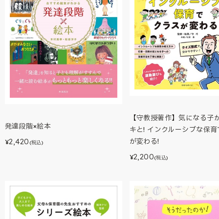
【守教授著作】気になる子
発達段階×絵本
キと! インクルーシブな保
2,420
が変わる!
¥
(税込)
2,200
¥
(税込)