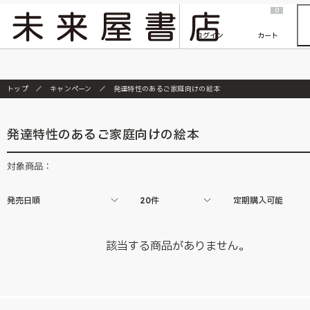
2026/7/23
『ONE PIECE magazine 021 ONE PIECEカード付き同梱版』発売延期のご案内
0
ログイン
カート
トップ
キャンペーン
発達特性のあるご家庭向けの絵本
発達特性のあるご家庭向けの絵本
対象商品：
発売日順
20件
定期購入可能
該当する商品がありません。