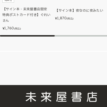
特典付
【サイン本・未来屋書店限定
【サイン本】夜なのに夜みたい
特典ポストカード付き】ぐれい
1,870
¥
(税込)
さん
1,760
¥
(税込)