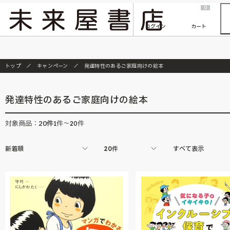
2026/7/23
『ONE PIECE magazine 021 ONE PIECEカード付き同梱版』発売延期のご案内
0
ログイン
カート
トップ
キャンペーン
発達特性のあるご家庭向けの絵本
発達特性のあるご家庭向けの絵本
20
件
対象商品：
1件～20件
新着順
20件
すべて表示