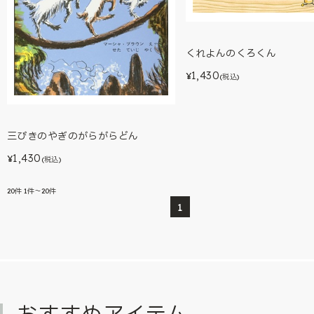
くれよんのくろくん
1,430
¥
(税込)
三びきのやぎのがらがらどん
1,430
¥
(税込)
20
件
1件～20件
1