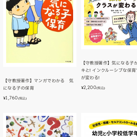
【守教授著作】気になる子
キと! インクルーシブな保
が変わる!
【守教授著作】マンガでわかる 気
2,200
になる子の保育
¥
(税込)
1,760
¥
(税込)