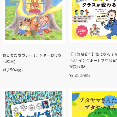
【守教授著作】気になる子
おともだちカレー (ワンダーおはな
キと! インクルーシブな保
し絵本)
が変わる!
1,150
¥
(税込)
2,200
¥
(税込)