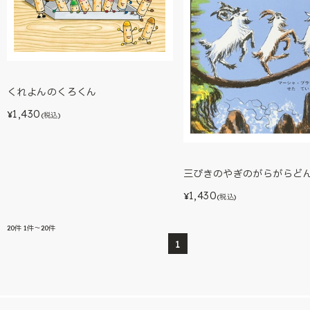
くれよんのくろくん
1,430
¥
(税込)
三びきのやぎのがらがらど
1,430
¥
(税込)
20
件
1件～20件
1