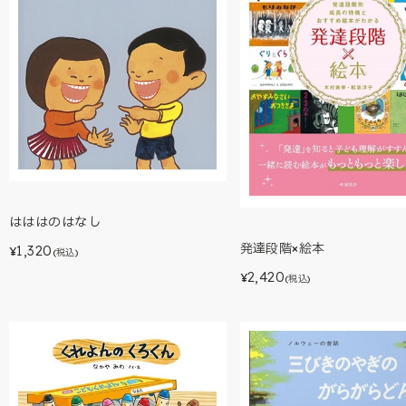
はははのはなし
発達段階×絵本
1,320
¥
(税込)
2,420
¥
(税込)