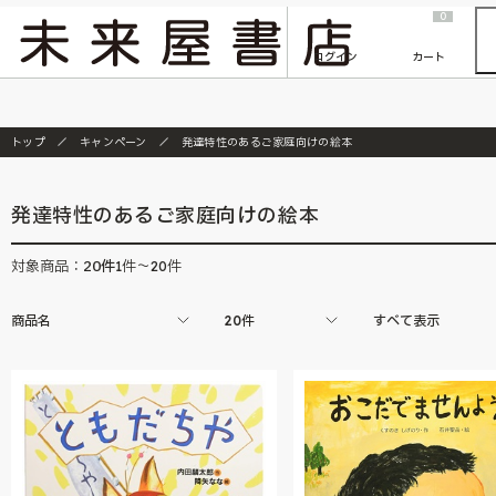
2026/7/23
『ONE PIECE magazine 021 ONE PIECEカード付き同梱版』発売延期のご案内
0
ログイン
カート
トップ
キャンペーン
発達特性のあるご家庭向けの絵本
発達特性のあるご家庭向けの絵本
20
件
対象商品：
1件～20件
商品名
20件
すべて表示