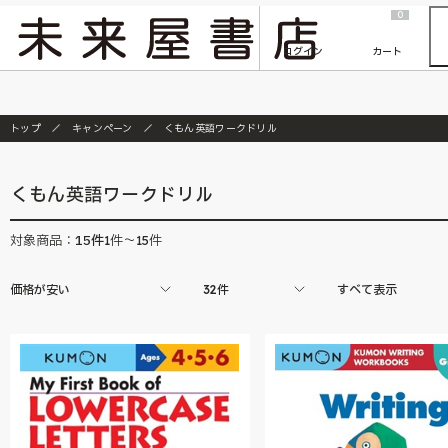
2026/7/23
『ONE PIECE magazine 021 ONE PIECEカード付き同梱版』発売延期のご案内
0
ログイン
カート
トップ
キャンペーン
くもん英語ワークドリル
くもん英語ワークドリル
15
件
対象商品：
1件～15件
価格が安い
32件
すべて表示