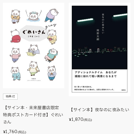
特典付
【サイン本・未来屋書店限定
【サイン本】夜なのに夜みたい
特典ポストカード付き】ぐれい
1,870
¥
(税込)
さん
1,760
¥
(税込)