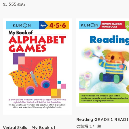
1,355
¥
(税込)
Reading GRADE 1 REA
の読解１年生
Verbal Skills My Book of