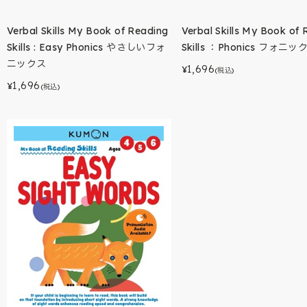
Verbal Skills My Book of Reading
Verbal Skills My Book of
Skills : Easy Phonics やさしいフォ
Skills ：Phonics フォニッ
ニックス
1,696
¥
(税込)
1,696
¥
(税込)