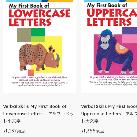
Verbal Skills My First Book of
Verbal Skills My First Boo
Lowercase Letters アルファベッ
Uppercase Letters ア
ト小文字
ト大文字
1,137
1,355
¥
¥
(税込)
(税込)