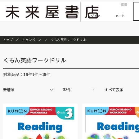
2026/7/23
『ONE PIECE magazine 021 ONE PIECEカード付き同梱版』発売延期のご案内
0
ログイン
カート
トップ
キャンペーン
くもん英語ワークドリル
くもん英語ワークドリル
15
件
対象商品：
1件～15件
新着順
32件
すべて表示