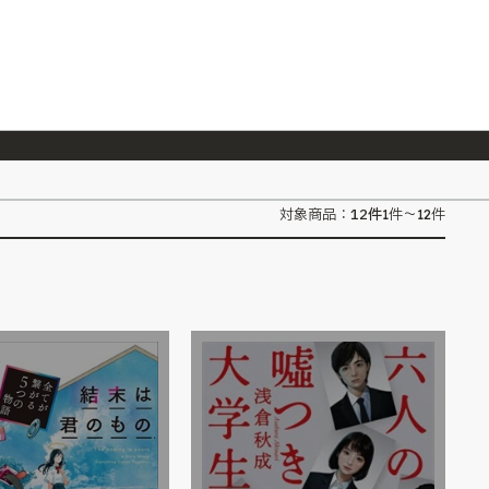
026/7/23
『ONE PIECE magazine 021 ONE PIECEカード付き同梱版』発売延期のご案内
12
件
対象商品：
1件～12件