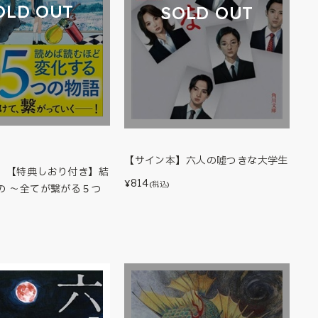
OLD OUT
SOLD OUT
【サイン本】六人の嘘つきな大学生
】【特典しおり付き】結
814
¥
(税込)
の ～全てが繋がる５つ