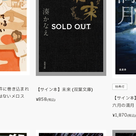
SOLD OUT
特典付
件に巻き込まれ
【サイン本】未来 (双葉文庫)
はないメロス
【サイン本
858
¥
(税込)
六月の満月
1,870
¥
(税込)