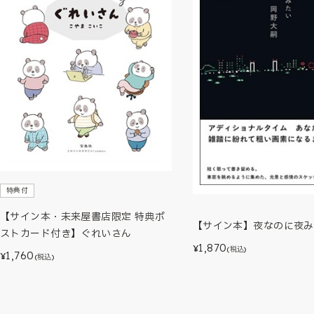
特典付
【サイン本・未来屋書店限定 特典ポ
【サイン本】夜なのに夜み
ストカード付き】ぐれいさん
1,870
¥
(税込)
1,760
¥
(税込)