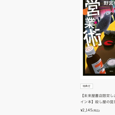
特典付
【未来屋書店限定し
イン本】殺し屋の営
2,145
¥
(税込)