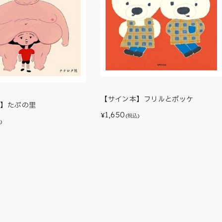
【サイン本】フリルとポッケ
本】たぷの里
1,650
¥
(税込)
)