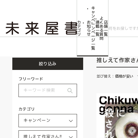
キ
ャ
ン
よ
ペ
カ
お
連
く
店
ー
テ
知
載
あ
舗
ン
ゴ
ら
一
る
一
ペ
リ
せ
覧
質
覧
ー
問
ジ
トップ
キャンペーン
推しえて作家さん!!
一
覧
推しえて作家さん
絞り込み
並び替え：
価格が安い
フリーワード
カテゴリ