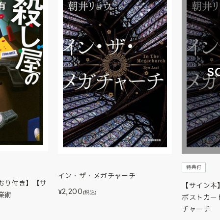
S
特典付
イン・ザ・メガチャーチ
おり付き】【サ
【サイン本
2,200
¥
(税込)
業術
ポストカー
チャーチ