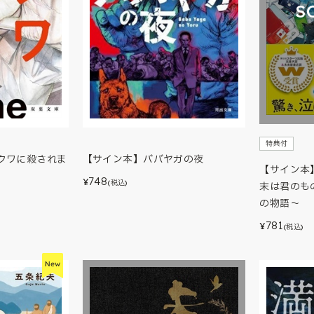
S
特典付
クワに殺されま
【サイン本】ババヤガの夜
【サイン本
748
¥
(税込)
末は君のも
の物語～
781
¥
(税込)