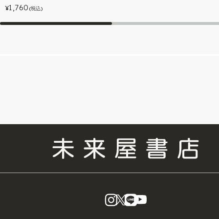
1,760
¥
(税込)
instagram
X
LINE
YouTube