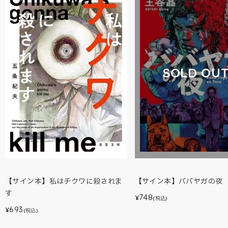
SOLD OU
【サイン本】私はチクワに殺されま
【サイン本】ババヤガの夜
す
748
¥
(税込)
693
¥
(税込)