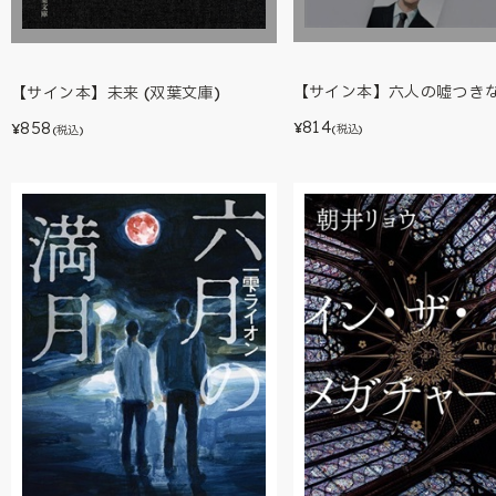
【サイン本】六人の嘘つき
【サイン本】未来 (双葉文庫)
814
858
¥
¥
(税込)
(税込)