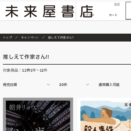
2026/7/23
『ONE PIECE magazine 021 ONE PIECEカード付き同梱版』発売延期のご案内
0
ログイン
カート
トップ
キャンペーン
推しえて作家さん!!
推しえて作家さん!!
12
件
対象商品：
1件～12件
発売日順
20件
通常購入可能