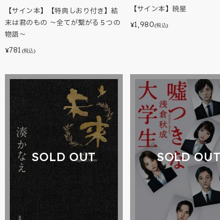
【サイン本】暁星
【サイン本】【特典しおり付き】結
末は君のもの ～全てが繋がる５つの
1,980
¥
(税込)
物語～
781
¥
(税込)
SOLD OU
SOLD OUT