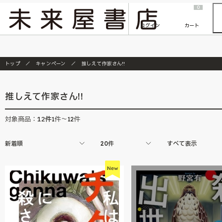
2026/7/23
『ONE PIECE magazine 021 ONE PIECEカード付き同梱版』発売延期のご案内
0
ログイン
カート
トップ
キャンペーン
推しえて作家さん!!
推しえて作家さん!!
12
件
対象商品：
1件～12件
新着順
20件
すべて表示