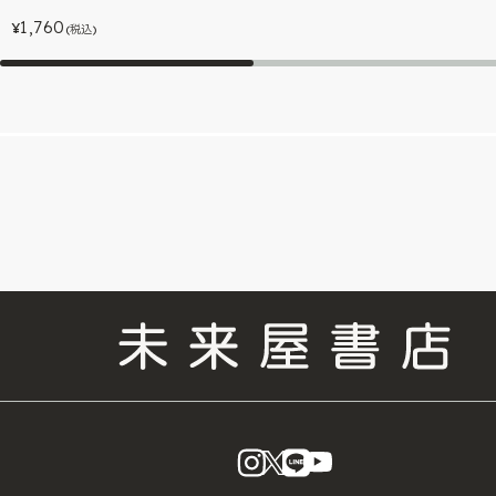
1,760
¥
(税込)
instagram
X
LINE
YouTube