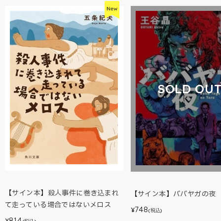
SOLD OU
【サイン本】殺人事件に巻き込まれ
【サイン本】ババヤガの夜
て走っている場合ではないメロス
748
¥
(税込)
814
¥