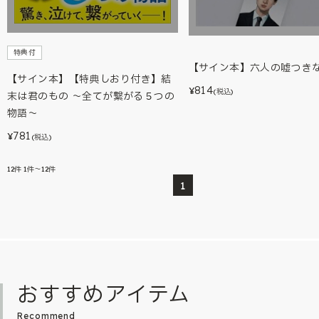
特典付
【サイン本】六人の嘘つき
【サイン本】【特典しおり付き】結
814
¥
(税込)
末は君のもの ～全てが繋がる５つの
物語～
781
¥
(税込)
12
件
1件～12件
1
おすすめアイテム
Recommend