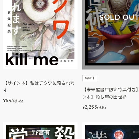
SOLD OU
特典付
【サイン本】私はチクワに殺されま
【未来屋書店限定特典付き
す
ン本】殺し屋の出世術
693
¥
(税込)
2,255
¥
(税込)