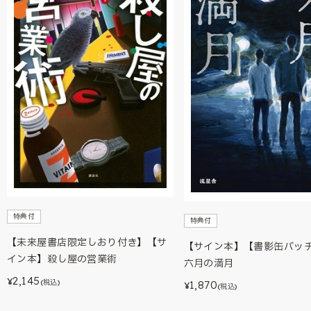
特典付
特典付
【未来屋書店限定しおり付き】【サ
【サイン本】【書影缶バッ
イン本】殺し屋の営業術
六月の満月
2,145
¥
(税込)
1,870
¥
(税込)