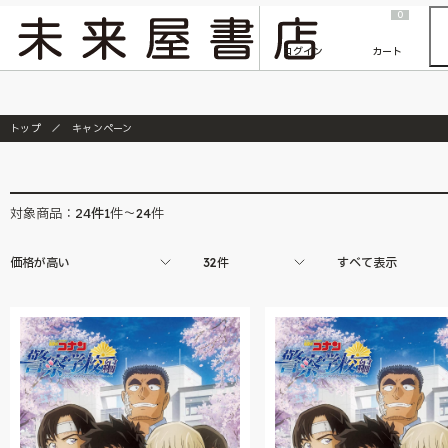
2026/7/23
『ONE PIECE magazine 021 ONE PIECEカード付き同梱版』発売延期のご案内
0
ログイン
カート
トップ
キャンペーン
24
件
対象商品：
1件～24件
価格が高い
32件
すべて表示