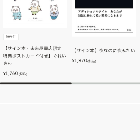
特典付
【サイン本・未来屋書店限定
【サイン本】夜なのに夜みたい
特典ポストカード付き】ぐれい
1,870
¥
(税込)
さん
1,760
¥
(税込)