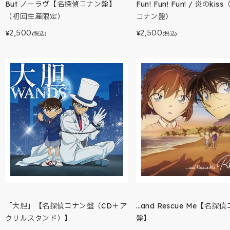
But ノーラヴ【名探偵コナン盤】
Fun! Fun! Fun! / 炎のki
（初回生産限定）
コナン盤〉
2,500
2,500
¥
¥
(税込)
(税込)
「大胆」【名探偵コナン盤（CD＋ア
…and Rescue Me【名探
クリルスタンド）】
盤】