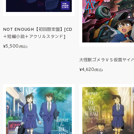
NOT ENOUGH【初回限定盤】[CD
＋短編小説＋アクリルスタンド]
5,500
¥
(税込)
大怪獣ゴメラＶＳ仮面ヤイ
4,620
¥
(税込)