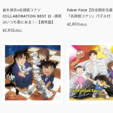
倉木麻衣×名探偵コナン
Poker Face【完全限定生
COLLABORATION BEST 21 -真実
「名探偵コナン」パズル付
はいつも歌にある！-【通常盤】
2,800
¥
(税込)
2,852
¥
(税込)