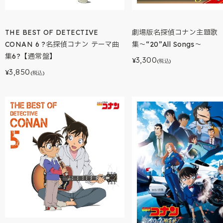
THE BEST OF DETECTIVE
劇場版名探偵コナン主題歌
CONAN 6 ?名探偵コナン テーマ曲
集〜“20”All Songs〜
集6?【通常盤】
3,300
¥
(税込)
3,850
¥
(税込)