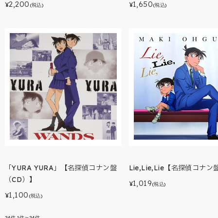
2,200
1,650
¥
¥
(税込)
(税込)
「YURA YURA」【名探偵コナン盤
Lie,Lie,Lie【名探偵コナン
（CD）】
1,019
¥
(税込)
1,100
¥
(税込)
24
件
1件～24件