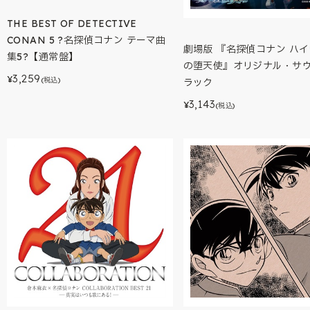
THE BEST OF DETECTIVE
CONAN 5 ?名探偵コナン テーマ曲
劇場版 『名探偵コナン ハ
集5?【通常盤】
の堕天使』オリジナル・サ
3,259
¥
(税込)
ラック
3,143
¥
(税込)