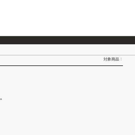
026/7/23
『ONE PIECE magazine 021 ONE PIECEカード付き同梱版』発売延期のご案内
対象商品：
ん。