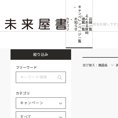
キ
ャ
ン
よ
ペ
カ
お
連
く
店
ー
テ
知
載
あ
舗
ン
ゴ
ら
一
る
一
ペ
リ
せ
覧
質
覧
ー
問
ジ
トップ
キャンペーン
一
覧
絞り込み
並び替え：
商品名
フリーワード
カテゴリ