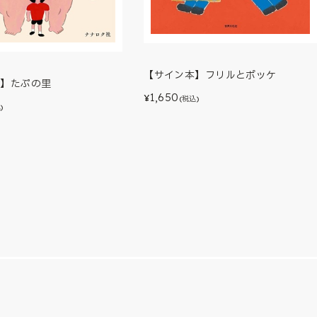
【サイン本】フリルとポッケ
本】たぷの里
1,650
¥
(税込)
)