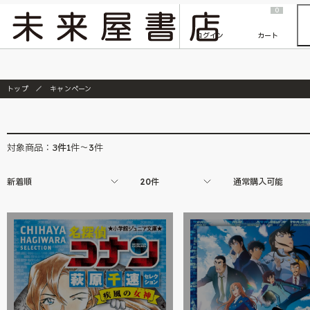
2026/7/23
『ONE PIECE magazine 021 ONE PIECEカード付き同梱版』発売延期のご案内
0
ログイン
カート
トップ
キャンペーン
3
件
対象商品：
1件～3件
新着順
20件
通常購入可能