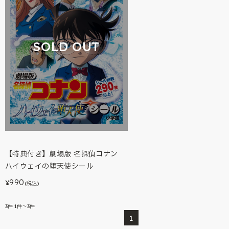
SOLD OUT
【特典付き】劇場版 名探偵コナン
ハイウェイの堕天使シール
990
¥
(税込)
3
件
1件～3件
1