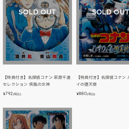
SOLD OUT
SOLD OU
【特典付き】名探偵コナン 萩原千速
【特典付き】名探偵コナン 
セレクション 疾風の女神
イの堕天使
792
880
¥
¥
(税込)
(税込)