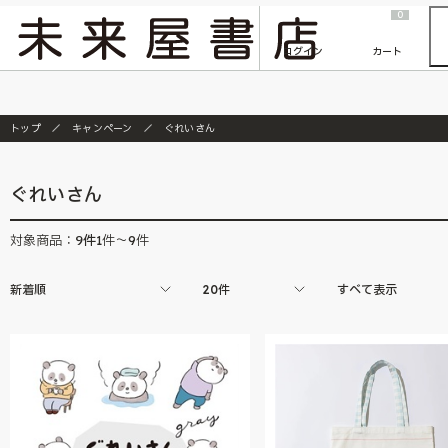
2026/7/23
『ONE PIECE magazine 021 ONE PIECEカード付き同梱版』発売延期のご案内
0
ログイン
カート
トップ
キャンペーン
ぐれいさん
ぐれいさん
9
件
対象商品：
1件～9件
新着順
20件
すべて表示