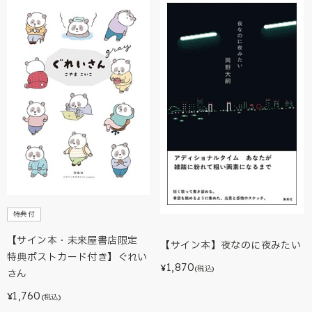
特典付
【サイン本・未来屋書店限定
【サイン本】夜なのに夜みたい
特典ポストカード付き】ぐれい
1,870
¥
(税込)
さん
1,760
¥
(税込)