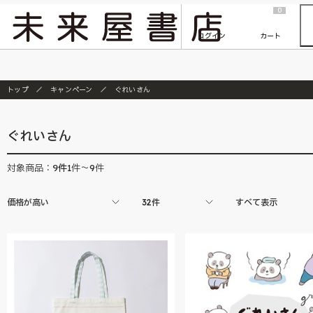
2026/7/23
『ONE PIECE magazine 021 ONE PIECEカード付き同梱版』発売延期のご案内
0
ログイン
カート
トップ
キャンペーン
ぐれいさん
ぐれいさん
9
件
対象商品：
1件～9件
価格が高い
32件
すべて表示