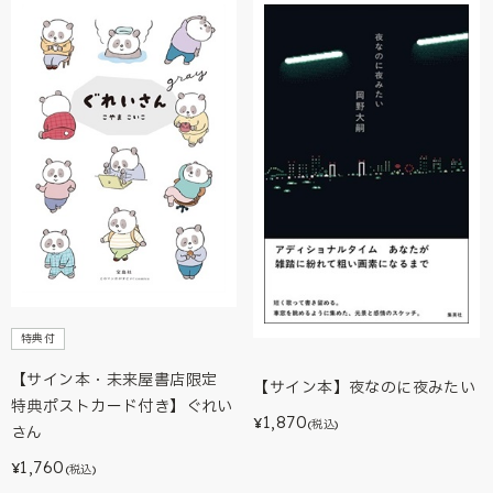
特典付
【サイン本・未来屋書店限定
【サイン本】夜なのに夜みたい
特典ポストカード付き】ぐれい
1,870
¥
(税込)
さん
1,760
¥
(税込)