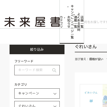
キ
ャ
ン
よ
ペ
カ
お
連
く
店
ー
テ
知
載
あ
舗
ン
ゴ
ら
一
る
一
ペ
リ
せ
覧
質
覧
ー
問
ジ
トップ
キャンペーン
ぐれいさん
一
覧
ぐれいさん
絞り込み
並び替え：
価格が安い
フリーワード
カテゴリ