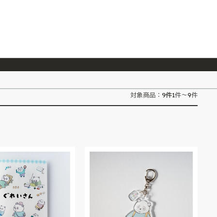
026/7/23
『ONE PIECE magazine 021 ONE PIECEカード付き同梱版』発売延期のご案内
9
件
対象商品：
1件～9件