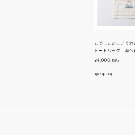
こやまこいこ／ぐれ
トートバッグ 海へ
4,000
¥
(税込)
9
件
1件～9件