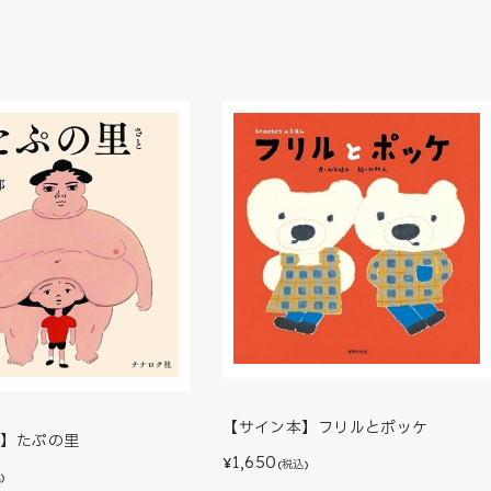
【サイン本】フリルとポッケ
本】たぷの里
1,650
¥
(税込)
)