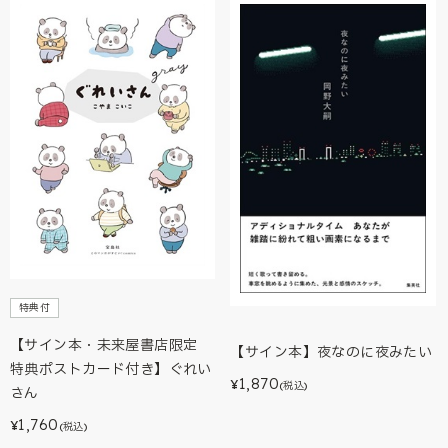
特典付
【サイン本・未来屋書店限定
【サイン本】夜なのに夜みたい
特典ポストカード付き】ぐれい
1,870
¥
(税込)
さん
1,760
¥
(税込)