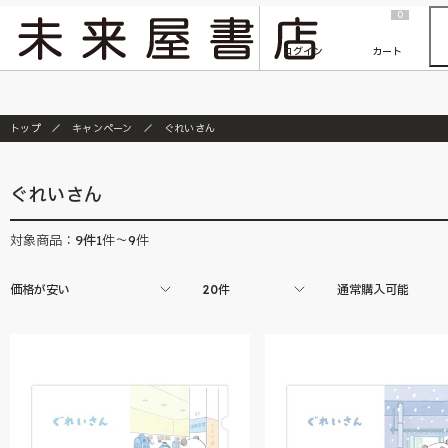
2026/7/23
『ONE PIECE magazine 021 ONE PIECEカード付き同梱版』発売延期のご案内
0
ログイン
カート
トップ
キャンペーン
ぐれいさん
ぐれいさん
9
件
対象商品：
1件～9件
価格が安い
20件
通常購入可能