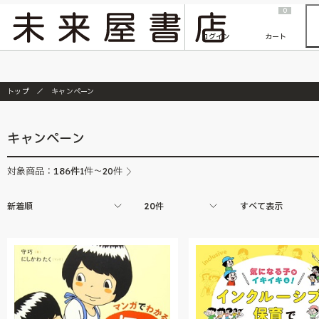
2026/7/23
『ONE PIECE magazine 021 ONE PIECEカード付き同梱版』発売延期のご案内
0
ログイン
カート
トップ
キャンペーン
キャンペーン
186
件
対象商品：
1件～20件
新着順
20件
すべて表示