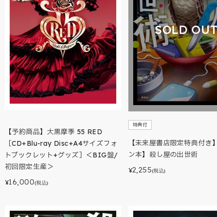
SOLD OU
特典付
【予約商品】大黒摩季 55 RED
【未来屋書店限定特典付き
［CD+Blu-ray Disc+A4サイズフォ
ン本】殺し屋の出世術
トブックレット+グッズ］＜BIG盤/
初回限定生産＞
2,255
¥
(税込)
16,000
¥
(税込)