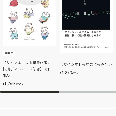
特典付
【サイン本・未来屋書店限定
【サイン本】夜なのに夜みたい
特典ポストカード付き】ぐれい
1,870
¥
(税込)
さん
1,760
¥
(税込)