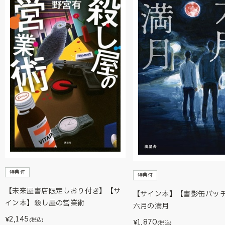
特典付
特典付
【未来屋書店限定しおり付き】【サ
【サイン本】【書影缶バッ
イン本】殺し屋の営業術
六月の満月
2,145
¥
(税込)
1,870
¥
(税込)