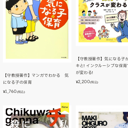
【守教授著作】気になる子
キと! インクルーシブな保
が変わる!
【守教授著作】マンガでわかる 気
2,200
になる子の保育
¥
(税込)
1,760
¥
(税込)