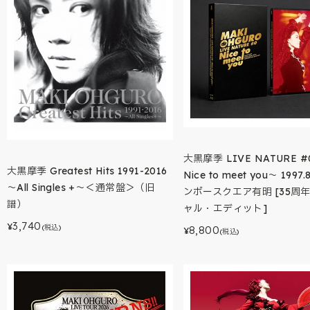
大黒摩季 LIVE NATURE #
大黒摩季 Greatest Hits 1991-2016
Nice to meet you～ 1997.
～All Singles +～＜通常盤＞（旧
ンボースクエア有明 [35周
譜）
ャル・エディット]
3,740
¥
(税込)
8,800
¥
(税込)