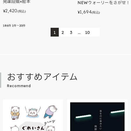
発達段階×絵本
NEWウォーリーをさがせ！
2,420
¥
1,694
(税込)
¥
(税込)
186
件
1件～20件
1
2
3
…
10
おすすめアイテム
Recommend