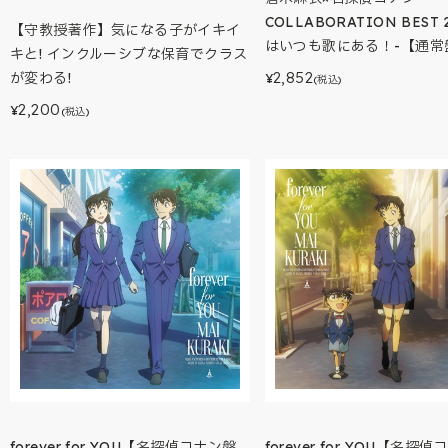
COLLABORATION BEST 
【守教授著作】気になる子がイキイ
はいつも歌にある！-【通常
キと! インクルーシブな保育でクラス
2,852
が変わる!
¥
(税込)
2,200
¥
(税込)
forever for YOU【名探偵コナン盤
forever for YOU【名探