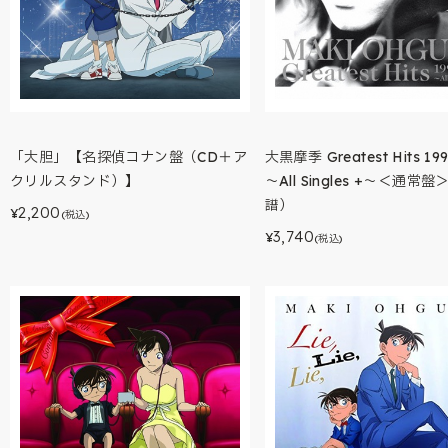
「大胆」【名探偵コナン盤（CD＋ア
大黒摩季 Greatest Hits 199
クリルスタンド）】
～All Singles +～＜通常
譜）
2,200
¥
(税込)
3,740
¥
(税込)